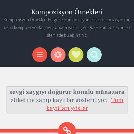
Kompozisyon Örnekleri
Kompozisyon Örnekleri. En güzel kompozisyon, kısa kompozisyonlar,
uzun kompozisyonlar, her konuda yazılmış en güzel kompozisyonları
sitemizde bulabilirsiniz.
Widgets
Social Links
Search
Menu
sevgi saygıyı doğurur konulu münazara
etiketine sahip kayıtlar gösteriliyor.
Tüm
kayıtları göster