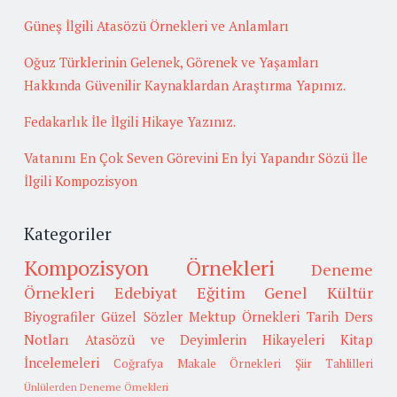
Güneş İlgili Atasözü Örnekleri ve Anlamları
Oğuz Türklerinin Gelenek, Görenek ve Yaşamları
Hakkında Güvenilir Kaynaklardan Araştırma Yapınız.
Fedakarlık İle İlgili Hikaye Yazınız.
Vatanını En Çok Seven Görevini En İyi Yapandır Sözü İle
İlgili Kompozisyon
Kategoriler
Kompozisyon Örnekleri
Deneme
Örnekleri
Edebiyat
Eğitim
Genel Kültür
Biyografiler
Güzel Sözler
Mektup Örnekleri
Tarih
Ders
Notları
Atasözü ve Deyimlerin Hikayeleri
Kitap
İncelemeleri
Coğrafya
Makale Örnekleri
Şiir Tahlilleri
Ünlülerden Deneme Örnekleri