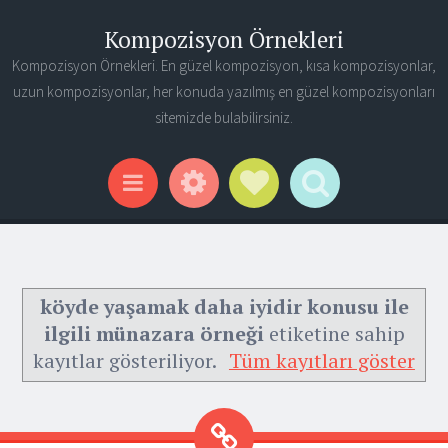
Kompozisyon Örnekleri
Kompozisyon Örnekleri. En güzel kompozisyon, kısa kompozisyonlar,
uzun kompozisyonlar, her konuda yazılmış en güzel kompozisyonları
sitemizde bulabilirsiniz.
Widgets
Social Links
Search
Menu
köyde yaşamak daha iyidir konusu ile
ilgili münazara örneği
etiketine sahip
kayıtlar gösteriliyor.
Tüm kayıtları göster