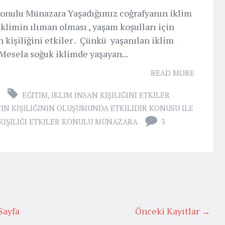
r Konulu Münazara Yaşadığımız coğrafyanın iklim
iklimin ılıman olması , yaşam koşulları için
n kişiliğini etkiler . Çünkü yaşanılan iklim
. Mesela soğuk iklimde yaşayan...
READ MORE
EĞITIM
,
IKLIM INSAN KIŞILIĞINI ETKILER
NIN KIŞILIĞININ OLUŞUMUNDA ETKILIDIR KONUSU ILE
 KIŞILIĞI ETKILER KONULU MÜNAZARA
3
Sayfa
Önceki Kayıtlar →