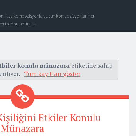
n, kısa kompozisyonlar, uzun kompozisyonlar, her
mizde bulabilirsiniz.
 etkiler konulu münazara
etiketine sahip
eriliyor.
Tüm kayıtları göster
işiliğini Etkiler Konulu
Münazara