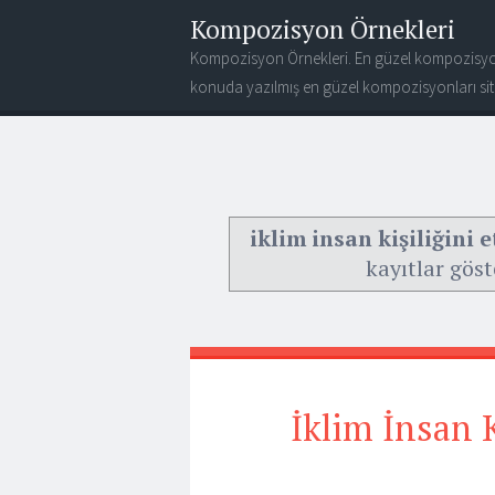
Kompozisyon Örnekleri
Kompozisyon Örnekleri. En güzel kompozisyo
konuda yazılmış en güzel kompozisyonları site
iklim insan kişiliğini
kayıtlar göst
İklim İnsan K