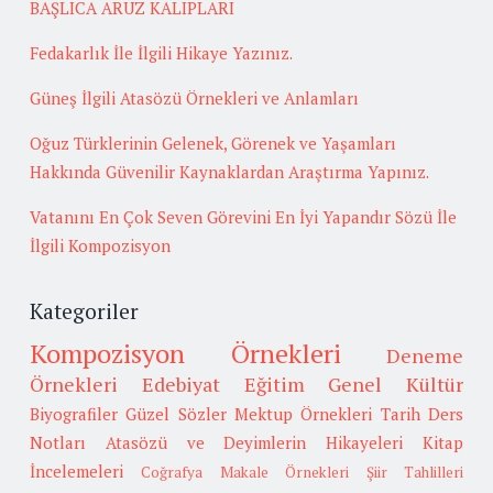
BAŞLICA ARUZ KALIPLARI
Fedakarlık İle İlgili Hikaye Yazınız.
Güneş İlgili Atasözü Örnekleri ve Anlamları
Oğuz Türklerinin Gelenek, Görenek ve Yaşamları
Hakkında Güvenilir Kaynaklardan Araştırma Yapınız.
Vatanını En Çok Seven Görevini En İyi Yapandır Sözü İle
İlgili Kompozisyon
Kategoriler
Kompozisyon Örnekleri
Deneme
Örnekleri
Edebiyat
Eğitim
Genel Kültür
Biyografiler
Güzel Sözler
Mektup Örnekleri
Tarih
Ders
Notları
Atasözü ve Deyimlerin Hikayeleri
Kitap
İncelemeleri
Coğrafya
Makale Örnekleri
Şiir Tahlilleri