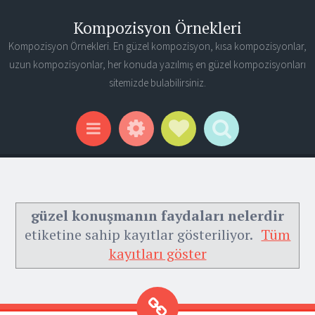
Kompozisyon Örnekleri
Kompozisyon Örnekleri. En güzel kompozisyon, kısa kompozisyonlar,
uzun kompozisyonlar, her konuda yazılmış en güzel kompozisyonları
sitemizde bulabilirsiniz.
Widgets
Social Links
Search
Menu
güzel konuşmanın faydaları nelerdir
etiketine sahip kayıtlar gösteriliyor.
Tüm
kayıtları göster