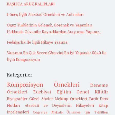
BAŞLICA ARUZ KALIPLARI
Güneş İlgili Atasözü Örnekleri ve Anlamları
Oğuz Türklerinin Gelenek, Görenek ve Yaşamları
Hakkında Güvenilir Kaynaklardan Araştırma Yapınız.
Fedakarlık İle İlgili Hikaye Yazınız.
Vatanını En Çok Seven Görevini En İyi Yapandır Sözü İle
İlgili Kompozisyon
Kategoriler
Kompozisyon Örnekleri
Deneme
Örnekleri
Edebiyat
Eğitim
Genel Kültür
Biyografiler
Güzel Sözler
Mektup Örnekleri
Tarih
Ders
Notları
Atasözü ve Deyimlerin Hikayeleri
Kitap
İncelemeleri
Coğrafya
Makale Örnekleri
Şiir Tahlilleri