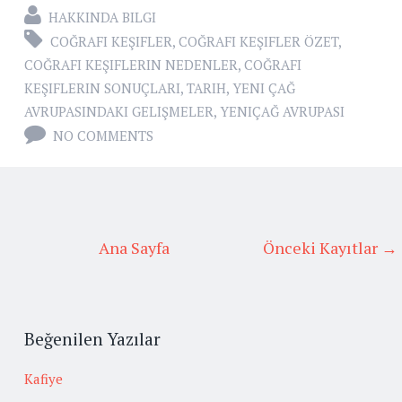
HAKKINDA BILGI
COĞRAFI KEŞIFLER
,
COĞRAFI KEŞIFLER ÖZET
,
COĞRAFI KEŞIFLERIN NEDENLER
,
COĞRAFI
KEŞIFLERIN SONUÇLARI
,
TARIH
,
YENI ÇAĞ
AVRUPASINDAKI GELIŞMELER
,
YENIÇAĞ AVRUPASI
NO COMMENTS
Ana Sayfa
Önceki Kayıtlar →
Beğenilen Yazılar
Kafiye