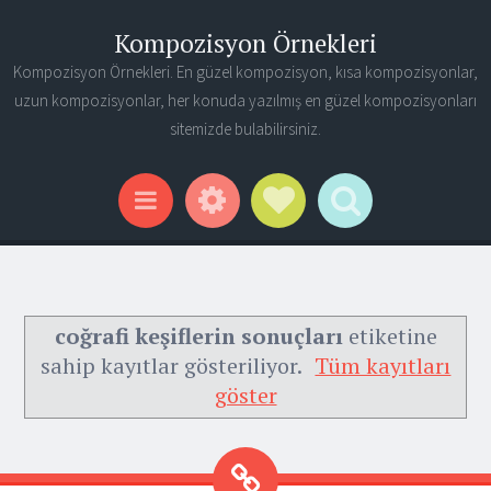
Kompozisyon Örnekleri
Kompozisyon Örnekleri. En güzel kompozisyon, kısa kompozisyonlar,
uzun kompozisyonlar, her konuda yazılmış en güzel kompozisyonları
sitemizde bulabilirsiniz.
Widgets
Social Links
Search
Menu
coğrafi keşiflerin sonuçları
etiketine
sahip kayıtlar gösteriliyor.
Tüm kayıtları
göster