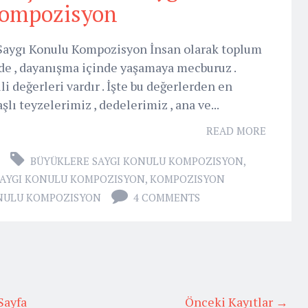
ompozisyon
 Saygı Konulu Kompozisyon İnsan olarak toplum
inde , dayanışma içinde yaşamaya mecburuz .
li değerleri vardır . İşte bu değerlerden en
lı teyzelerimiz , dedelerimiz , ana ve...
READ MORE
BÜYÜKLERE SAYGI KONULU KOMPOZISYON
,
SAYGI KONULU KOMPOZISYON
,
KOMPOZISYON
ONULU KOMPOZISYON
4 COMMENTS
Sayfa
Önceki Kayıtlar →