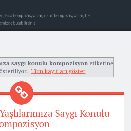
n, kısa kompozisyonlar, uzun kompozisyonlar, her
mizde bulabilirsiniz.
mıza saygı konulu kompozisyon
etiketine
österiliyor.
Tüm kayıtları göster
Yaşlılarımıza Saygı Konulu
ompozisyon