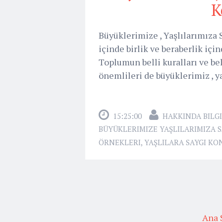
K
Büyüklerimize , Yaşlılarımıza
içinde birlik ve beraberlik iç
Toplumun belli kuralları ve bel
önemlileri de büyüklerimiz , yaş
15:25:00
HAKKINDA BILGI
BÜYÜKLERIMIZE YAŞLILARIMIZA 
ÖRNEKLERI
,
YAŞLILARA SAYGI K
Ana 