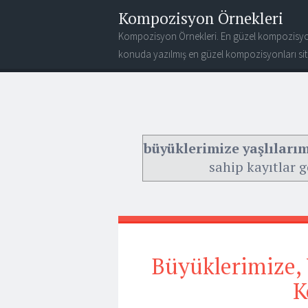
Kompozisyon Örnekleri
Kompozisyon Örnekleri. En güzel kompozisyo
konuda yazılmış en güzel kompozisyonları site
büyüklerimize yaşlıları
sahip kayıtlar g
Büyüklerimize, 
K