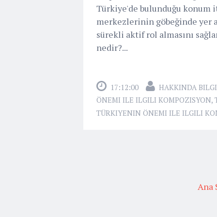
Türkiye'de bulunduğu konum it
merkezlerinin göbeğinde yer a
sürekli aktif rol almasını sağ
nedir?...
17:12:00
HAKKINDA BILGI
ÖNEMI ILE ILGILI KOMPOZISYON
,
TÜRKIYENIN ÖNEMI ILE ILGILI K
Ana 