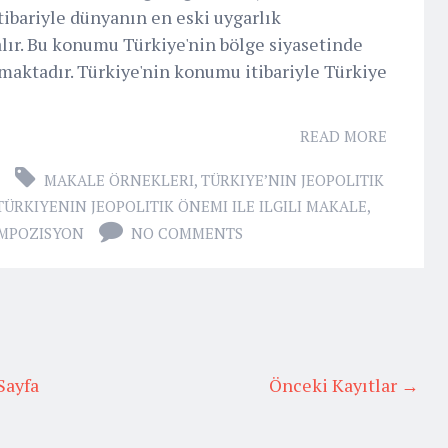
ibariyle dünyanın en eski uygarlık
lır. Bu konumu Türkiye'nin bölge siyasetinde
lamaktadır. Türkiye'nin konumu itibariyle Türkiye
READ MORE
MAKALE ÖRNEKLERI
,
TÜRKIYE’NIN JEOPOLITIK
TÜRKIYENIN JEOPOLITIK ÖNEMI ILE ILGILI MAKALE
,
OMPOZISYON
NO COMMENTS
Sayfa
Önceki Kayıtlar →