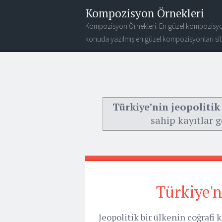
Kompozisyon Örnekleri
Kompozisyon Örnekleri. En güzel kompozisyo
konuda yazılmış en güzel kompozisyonları site
Türkiye’nin jeopolitik
sahip kayıtlar g
Türkiye'n
Jeopolitik bir ülkenin coğrafi