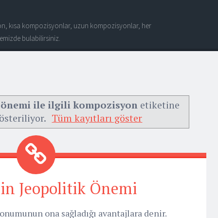
n, kısa kompozisyonlar, uzun kompozisyonlar, her
mizde bulabilirsiniz.
 önemi ile ilgili kompozisyon
etiketine
österiliyor.
Tüm kayıtları göster
in Jeopolitik Önemi
 konumunun ona sağladığı avantajlara denir.