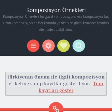
Kompozisyon Örnekleri
Kompozisyon Örnekleri. En güzel kompozisyon, kısa kompozisyonlar,
uzun kompozisyonlar, her konuda yazılmış en güzel kompozisyonları
sitemizde bulabilirsiniz.
Widgets
Social Links
Search
Menu
türkiyenin önemi ile ilgili kompozisyon
etiketine sahip kayıtlar gösteriliyor.
Tüm
kayıtları göster