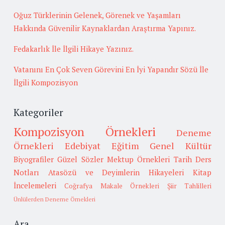
Oğuz Türklerinin Gelenek, Görenek ve Yaşamları
Hakkında Güvenilir Kaynaklardan Araştırma Yapınız.
Fedakarlık İle İlgili Hikaye Yazınız.
Vatanını En Çok Seven Görevini En İyi Yapandır Sözü İle
İlgili Kompozisyon
Kategoriler
Kompozisyon Örnekleri
Deneme
Örnekleri
Edebiyat
Eğitim
Genel Kültür
Biyografiler
Güzel Sözler
Mektup Örnekleri
Tarih
Ders
Notları
Atasözü ve Deyimlerin Hikayeleri
Kitap
İncelemeleri
Coğrafya
Makale Örnekleri
Şiir Tahlilleri
Ünlülerden Deneme Örnekleri
Ara