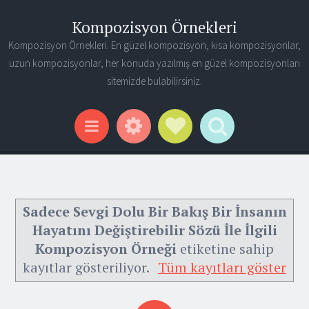
Kompozisyon Örnekleri
Kompozisyon Örnekleri. En güzel kompozisyon, kısa kompozisyonlar,
uzun kompozisyonlar, her konuda yazılmış en güzel kompozisyonları
sitemizde bulabilirsiniz.
Widgets
Social Links
Search
Menu
Sadece Sevgi Dolu Bir Bakış Bir İnsanın
Hayatını Değiştirebilir Sözü İle İlgili
Kompozisyon Örneği
etiketine sahip
kayıtlar gösteriliyor.
Tüm kayıtları göster