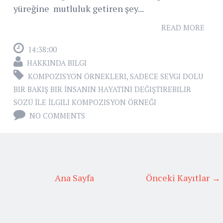
yüreğine mutluluk getiren şey...
READ MORE
14:38:00
HAKKINDA BILGI
KOMPOZISYON ÖRNEKLERI
,
SADECE SEVGI DOLU
BIR BAKIŞ BIR İNSANIN HAYATINI DEĞIŞTIREBILIR
SÖZÜ İLE İLGILI KOMPOZISYON ÖRNEĞI
NO COMMENTS
Ana Sayfa
Önceki Kayıtlar →