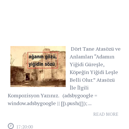
Dört Tane Atasözü ve
Anlamları “Adamın
Yiğidi Güreşle,
Köpeğin Yiğidi Leşle
Belli Olur.” Atasözü
İle İlgili
Kompozisyon Yazınız. (adsbygoogle =
window.adsbygoogle || []).push({}); ...
READ MORE
17:20:00