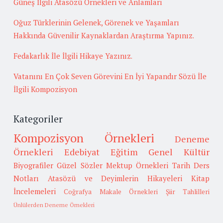
Güneş İlgili Atasözü Örnekleri ve Anlamları
Oğuz Türklerinin Gelenek, Görenek ve Yaşamları
Hakkında Güvenilir Kaynaklardan Araştırma Yapınız.
Fedakarlık İle İlgili Hikaye Yazınız.
Vatanını En Çok Seven Görevini En İyi Yapandır Sözü İle
İlgili Kompozisyon
Kategoriler
Kompozisyon Örnekleri
Deneme
Örnekleri
Edebiyat
Eğitim
Genel Kültür
Biyografiler
Güzel Sözler
Mektup Örnekleri
Tarih
Ders
Notları
Atasözü ve Deyimlerin Hikayeleri
Kitap
İncelemeleri
Coğrafya
Makale Örnekleri
Şiir Tahlilleri
Ünlülerden Deneme Örnekleri