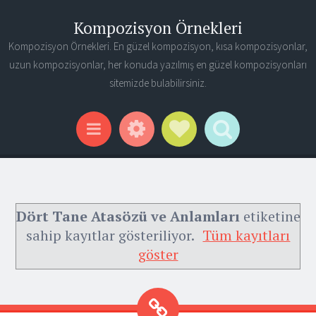
Kompozisyon Örnekleri
Kompozisyon Örnekleri. En güzel kompozisyon, kısa kompozisyonlar,
uzun kompozisyonlar, her konuda yazılmış en güzel kompozisyonları
sitemizde bulabilirsiniz.
Widgets
Social Links
Search
Menu
Dört Tane Atasözü ve Anlamları
etiketine
sahip kayıtlar gösteriliyor.
Tüm kayıtları
göster