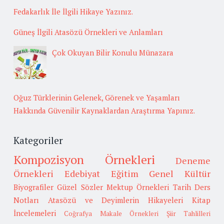
Fedakarlık İle İlgili Hikaye Yazınız.
Güneş İlgili Atasözü Örnekleri ve Anlamları
Çok Okuyan Bilir Konulu Münazara
Oğuz Türklerinin Gelenek, Görenek ve Yaşamları
Hakkında Güvenilir Kaynaklardan Araştırma Yapınız.
Kategoriler
Kompozisyon Örnekleri
Deneme
Örnekleri
Edebiyat
Eğitim
Genel Kültür
Biyografiler
Güzel Sözler
Mektup Örnekleri
Tarih
Ders
Notları
Atasözü ve Deyimlerin Hikayeleri
Kitap
İncelemeleri
Coğrafya
Makale Örnekleri
Şiir Tahlilleri