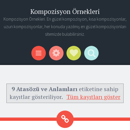
Kompozisyon Örnekleri
Kompozisyon Örnekleri. En güzel kompozisyon, kısa kompozisyonlar,
uzun kompozisyonlar, her konuda yazılmış en güzel kompozisyonları
sitemizde bulabilirsiniz.
Widgets
Social Links
Search
Menu
9 Atasözü ve Anlamları
etiketine sahip
kayıtlar gösteriliyor.
Tüm kayıtları göster