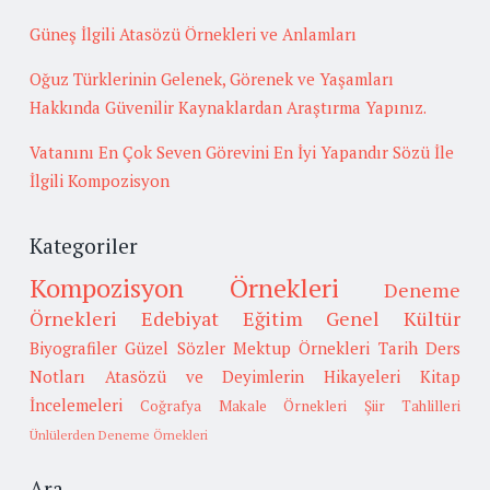
Güneş İlgili Atasözü Örnekleri ve Anlamları
Oğuz Türklerinin Gelenek, Görenek ve Yaşamları
Hakkında Güvenilir Kaynaklardan Araştırma Yapınız.
Vatanını En Çok Seven Görevini En İyi Yapandır Sözü İle
İlgili Kompozisyon
Kategoriler
Kompozisyon Örnekleri
Deneme
Örnekleri
Edebiyat
Eğitim
Genel Kültür
Biyografiler
Güzel Sözler
Mektup Örnekleri
Tarih
Ders
Notları
Atasözü ve Deyimlerin Hikayeleri
Kitap
İncelemeleri
Coğrafya
Makale Örnekleri
Şiir Tahlilleri
Ünlülerden Deneme Örnekleri
Ara