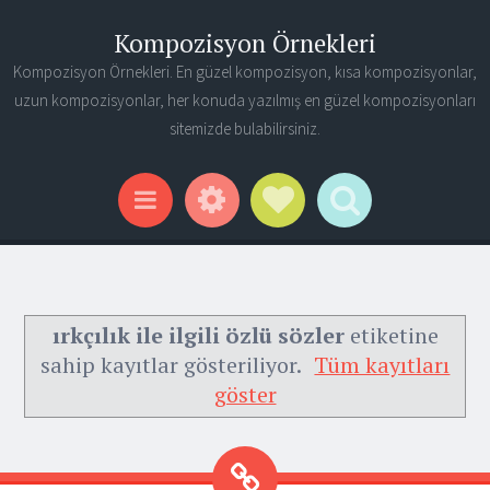
Kompozisyon Örnekleri
Kompozisyon Örnekleri. En güzel kompozisyon, kısa kompozisyonlar,
uzun kompozisyonlar, her konuda yazılmış en güzel kompozisyonları
sitemizde bulabilirsiniz.
Widgets
Social Links
Search
Menu
ırkçılık ile ilgili özlü sözler
etiketine
sahip kayıtlar gösteriliyor.
Tüm kayıtları
göster