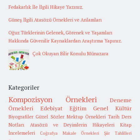
Fedakarlık İle İlgili Hikaye Yazınız.
Güneş İlgili Atasözü Örnekleri ve Anlamları
Oğuz Türklerinin Gelenek, Görenek ve Yaşamları
Hakkında Güvenilir Kaynaklardan Araştırma Yapınız.
Çok Okuyan Bilir Konulu Münazara
Kategoriler
Kompozisyon Örnekleri
Deneme
Örnekleri
Edebiyat
Eğitim
Genel Kültür
Biyografiler
Güzel Sözler
Mektup Örnekleri
Tarih
Ders
Notları
Atasözü ve Deyimlerin Hikayeleri
Kitap
İncelemeleri
Coğrafya
Makale Örnekleri
Şiir Tahlilleri