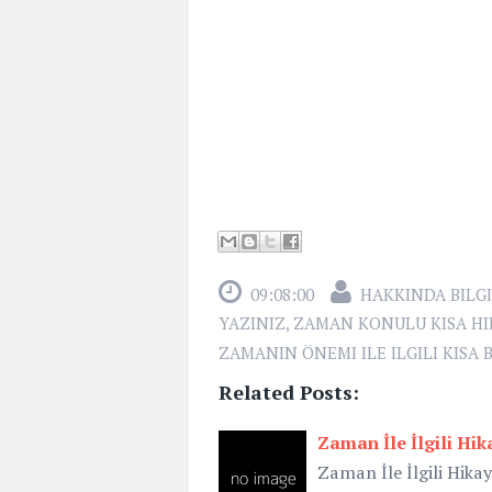
09:08:00
HAKKINDA BILGI
YAZINIZ
,
ZAMAN KONULU KISA HI
ZAMANIN ÖNEMI ILE ILGILI KISA 
Related Posts:
Zaman İle İlgili Hik
Zaman İle İlgili Hikay