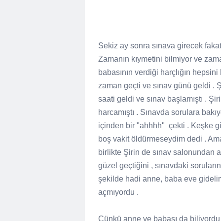
Sekiz ay sonra sınava girecek faka
Zamanın kıymetini bilmiyor ve zaman
babasının verdiği harçlığın hepsini 
zaman geçti ve sınav günü geldi . 
saati geldi ve sınav başlamıştı . Ş
harcamıştı . Sınavda sorulara bakıy
içinden bir "ahhhh"
çekti . Keşke g
boş vakit öldürmeseydim dedi . Ama i
birlikte Şirin de sınav salonundan 
güzel geçtiğini , sınavdaki soruların ç
şekilde hadi anne, baba eve gidelim
açmıyordu .
Çünkü anne ve babası da biliyordu 