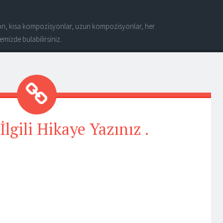
n, kısa kompozisyonlar, uzun kompozisyonlar, her
mizde bulabilirsiniz.
lgili Hikaye Yazınız .