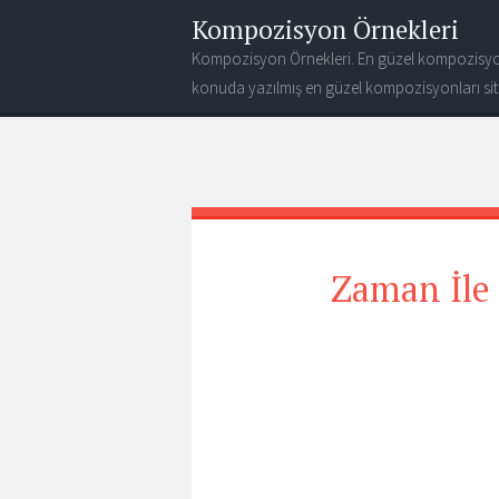
Kompozisyon Örnekleri
Kompozisyon Örnekleri. En güzel kompozisyo
konuda yazılmış en güzel kompozisyonları site
Zaman İle İ