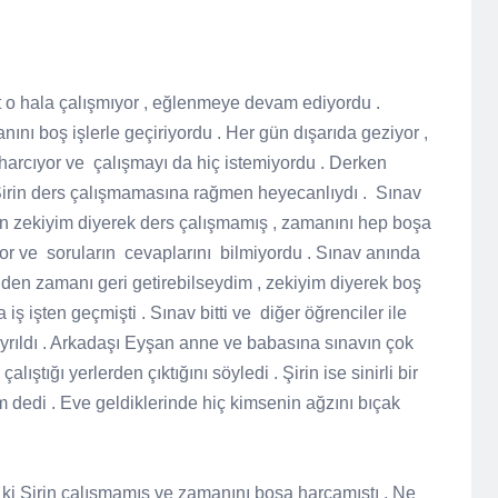
t o hala çalışmıyor , eğlenmeye devam ediyordu .
ını boş işlerle geçiriyordu . Her gün dışarıda geziyor ,
harcıyor ve
çalışmayı da hiç istemiyordu . Derken
Şirin ders çalışmamasına rağmen heyecanlıydı .
Sınav
irin zekiyim diyerek ders çalışmamış , zamanını hep boşa
or ve
soruların
cevaplarını
bilmiyordu . Sınav anında
iden zamanı geri getirebilseydim , zekiyim diyerek boş
ş işten geçmişti . Sınav bitti ve
diğer öğrenciler ile
ayrıldı . Arkadaşı Eyşan anne ve babasına sınavın çok
alıştığı yerlerden çıktığını söyledi . Şirin ise sinirli bir
 dedi . Eve geldiklerinde hiç kimsenin ağzını bıçak
ki Şirin çalışmamış ve zamanını boşa harcamıştı . Ne