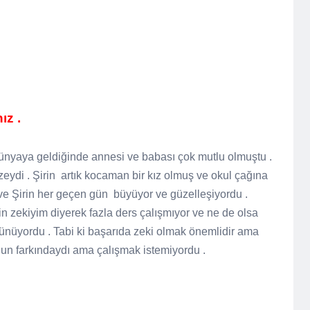
ız .
ünyaya geldiğinde annesi ve babası çok mutlu olmuştu .
eydi . Şirin
artık kocaman bir kız olmuş ve okul çağına
r ve Şirin her geçen gün
büyüyor ve güzelleşiyordu .
in zekiyim diyerek fazla ders çalışmıyor ve ne de olsa
şünüyordu . Tabi ki başarıda zeki olmak önemlidir ama
un farkındaydı ama çalışmak istemiyordu .