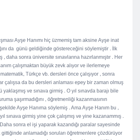
şması Ayşe Hanımı hiç üzmemiş tam aksine Ayşe inat
ğını da
günü geldiğinde göstereceğini söylemiştir . İlk
iş , daha sonra üniversite sınavlarına hazırlanmıştır . Her
anım çalışmaktan büyük zevk alıyor ve ilerlemeye
matematik, Türkçe vb. dersleri önce çalışıyor , sonra
ar çalışsa da bu dersleri anlaması epey bir zaman olmuş
yaklaşmış ve sınava girmiş . O yıl sınavda barajı bile
ruma şaşırmadığını , öğretmenliği kazanmasının
ir şekilde Ayşe Hanıma söylemiş . Ama Ayşe Hanım bu ,
yıl sınava girmiş yine çok çalışmış ve yine kazanammış .
ha sonra el işi yaparak kazandığı paralar sayesinde
sa gittiğinde anlamadığı soruları öğretmenlere çözdürüyor