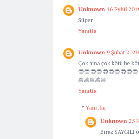
Unknown
16 Eylül 201
Süper
Yanıtla
Unknown
9 Şubat 2020
Çok ama çok kötü be kötü
😎😎😎😎😎😎😎😎😎😎
💩💩💩💩💩
Yanıtla
Yanıtlar
Unknown
25 
Biraz SAYGILI 