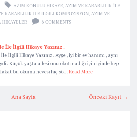
AZIM KONULU HIKAYE
,
AZIM VE KARARLILIK İLE
VE KARARLILIK ILE ILGILI KOMPOZISYON
,
AZIM VE
A HIKAYELER
6 COMMENTS
e İle İlgili Hikaye Yazınız .
İle İlgili Hikaye Yazınız . Ayşe , iyi bir ev hanımı , aynı
di . Küçük yaşta ailesi onu okutmadığı için içinde hep
fakat bu okuma hevesi hiç sö…
Read More
Ana Sayfa
Önceki Kayıt →