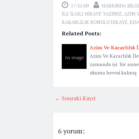
17:35:00
HAKKINDA BILGI
İLE İLGILI HIKAYE YAZINIZ
,
AZIM 
KARARLILIK KONULU HIKAYE
,
KIS
Related Posts:
Azim Ve Kararlılık İl
Azim Ve Kararlılık İle 
zamanda iyi bir anney
okuma hevesi kalmış 
← Sonraki Kayıt
6 yorum: