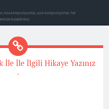
n, kısa kompozisyonlar, uzun kompozisyonlar, her
mizde bulabilirsiniz.
 İle İle İlgili Hikaye Yazınız
.