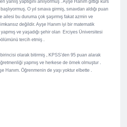
den yanlış yaptığını anlıyormuş . Ayşe Hanım gittiği kurs
başlıyormuş. O yıl sınava girmiş, sınavdan aldığı puan
e ailesi bu duruma çok şaşırmış fakat azmin ve
rı imkansız değildir. Ayşe Hanım iyi bir matematik
i yapmış ve yaşadığı şehir olan
Erciyes Üniversitesi
bölümünü tercih etmiş .
irincisi olarak bitirmiş , KPSS'den 95 puan alarak
ğretmenliği yapmış ve herkese de örnek olmuştur .
şe Hanım. Öğrenmenin de yaşı yoktur elbette .