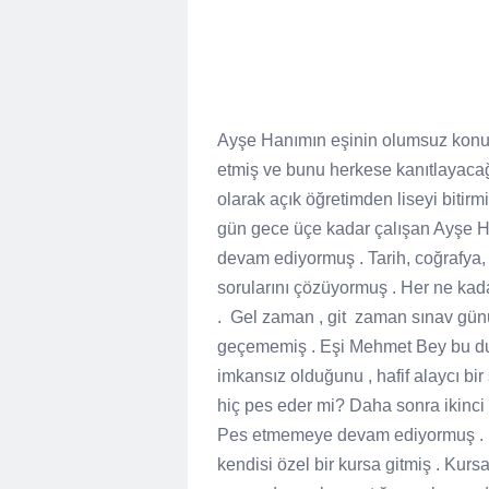
Ayşe Hanımın eşinin olumsuz konu
etmiş ve bunu herkese kanıtlayaca
olarak açık öğretimden liseyi bitirm
gün gece üçe kadar çalışan Ayşe H
devam ediyormuş . Tarih, coğrafya, 
sorularını çözüyormuş . Her ne kad
.
Gel zaman , git
zaman sınav günü 
geçememiş . Eşi Mehmet Bey bu du
imkansız olduğunu , hafif alaycı b
hiç pes eder mi? Daha sonra ikinci 
Pes etmemeye devam ediyormuş . Da
kendisi özel bir kursa gitmiş . Kur