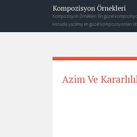
Kompozisyon Örnekleri
Kompozisyon Örnekleri. En güzel kompozisyo
konuda yazılmış en güzel kompozisyonları site
Azim Ve Kararlılık