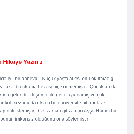
ili Hikaye Yazınız .
nda iyi
bir anneydi . Küçük yaşta ailesi onu okutmadığı
ş
fakat bu okuma hevesi hiç sönmemişti .
Çocukları da
aklına gelen bir düşünce ile gece uyumamış ve çok
taokul mezunu da olsa o hep üniversite bitirmek ve
yapmak istemiştir . Gel zaman git zaman Ayşe Hanım bu
 bunun imkansız olduğunu ona söylemiştir .