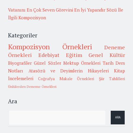
Vatanını En Çok Seven Görevini En İyi Yapandır Sözü İle
İlgili Kompozisyon
Kategoriler
Kompozisyon Örnekleri
Deneme
Örnekleri
Edebiyat
Eğitim
Genel Kültür
Biyografiler
Güzel Sözler
Mektup Örnekleri
Tarih
Ders
Notları
Atasözü ve Deyimlerin Hikayeleri
Kitap
İncelemeleri
Coğrafya
Makale Örnekleri
Şiir Tahlilleri
Ünlülerden Deneme Örnekleri
Ara