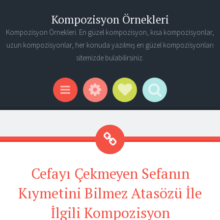
Kompozisyon Örnekleri
Kompozisyon Örnekleri. En güzel kompozisyon, kısa kompozisyonlar,
uzun kompozisyonlar, her konuda yazılmış en güzel kompozisyonları
sitemizde bulabilirsiniz.
Widgets
Social Links
Search
Menu
Cefayı Çekmeyen Sefanın
Kıymetini Bilmez Atasözü İle
İlgili Kompozisyon