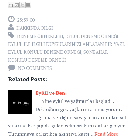
23:59:00
HAKKINDA BILGI
DENEME ÖRNEKLERI
,
EYLÜL DENEME ÖRNEĞI
,
EYLÜL ILE ILGILI DUYGULARINIZI ANLATAN BIR YAZI
,
EYLÜL KONULU DENEME ÖRNEĞI
,
SONBAHAR
KONULU DENEME ÖRNEĞI
NO COMMENTS
Related Posts:
Eylül ve Ben
Yine eylül ve yağmurlar başladı .
Döktüğüm göz yaşlarını anımsıyorum .
Uğruna verdiğim savaşların ardından sel
sularına karışıp da giden çelimsiz kuru dallar gibiyim .
Tutunmaya çalıştıkça akıntıya karşı…
Read More