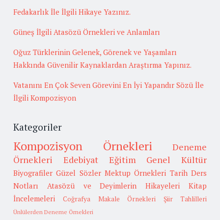
Fedakarlık İle İlgili Hikaye Yazınız.
Güneş İlgili Atasözü Örnekleri ve Anlamları
Oğuz Türklerinin Gelenek, Görenek ve Yaşamları
Hakkında Güvenilir Kaynaklardan Araştırma Yapınız.
Vatanını En Çok Seven Görevini En İyi Yapandır Sözü İle
İlgili Kompozisyon
Kategoriler
Kompozisyon Örnekleri
Deneme
Örnekleri
Edebiyat
Eğitim
Genel Kültür
Biyografiler
Güzel Sözler
Mektup Örnekleri
Tarih
Ders
Notları
Atasözü ve Deyimlerin Hikayeleri
Kitap
İncelemeleri
Coğrafya
Makale Örnekleri
Şiir Tahlilleri
Ünlülerden Deneme Örnekleri