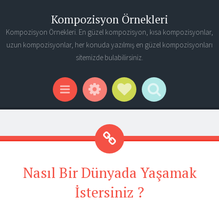
Kompozisyon Örnekleri
Kompozisyon Örnekleri. En güzel kompozisyon, kısa kompozisyonlar,
uzun kompozisyonlar, her konuda yazılmış en güzel kompozisyonları
sitemizde bulabilirsiniz.
Widgets
Social Links
Search
Menu
Nasıl Bir Dünyada Yaşamak
İstersiniz ?