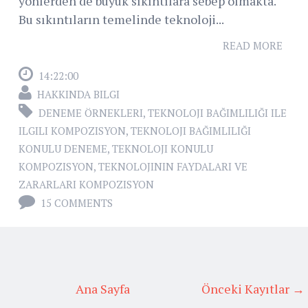
yönlerden de büyük sıkıntılara sebep olmakta.
Bu sıkıntıların temelinde teknoloji...
READ MORE
14:22:00
HAKKINDA BILGI
DENEME ÖRNEKLERI
,
TEKNOLOJI BAĞIMLILIĞI ILE
ILGILI KOMPOZISYON
,
TEKNOLOJI BAĞIMLILIĞI
KONULU DENEME
,
TEKNOLOJI KONULU
KOMPOZISYON
,
TEKNOLOJININ FAYDALARI VE
ZARARLARI KOMPOZISYON
15 COMMENTS
Ana Sayfa
Önceki Kayıtlar →