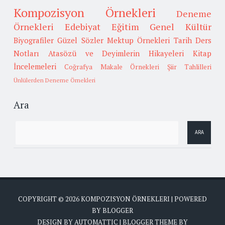
Kompozisyon Örnekleri
Deneme
Örnekleri
Edebiyat
Eğitim
Genel Kültür
Biyografiler
Güzel Sözler
Mektup Örnekleri
Tarih
Ders
Notları
Atasözü ve Deyimlerin Hikayeleri
Kitap
İncelemeleri
Coğrafya
Makale Örnekleri
Şiir Tahlilleri
Ünlülerden Deneme Örnekleri
Ara
COPYRIGHT ©
2026
KOMPOZISYON ÖRNEKLERI
| POWERED
BY
BLOGGER
DESIGN BY
AUTOMATTIC
| BLOGGER THEME BY