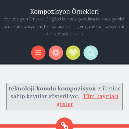
Kompozisyon Örnekleri
Kompozisyon Örnekleri. En güzel kompozisyon, kısa kompozisyonlar,
uzun kompozisyonlar, her konuda yazılmış en güzel kompozisyonları
sitemizde bulabilirsiniz.
Widgets
Social Links
Search
Menu
teknoloji konulu kompozisyon
etiketine
sahip kayıtlar gösteriliyor.
Tüm kayıtları
göster