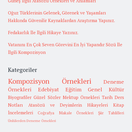
Güneş İlgili Atasözü Örnekleri ve Anlamları
Oğuz Türklerinin Gelenek, Görenek ve Yaşamları
Hakkında Güvenilir Kaynaklardan Araştırma Yapınız.
Fedakarlık İle İlgili Hikaye Yazınız.
Vatanını En Çok Seven Görevini En İyi Yapandır Sözü İle
İlgili Kompozisyon
Kategoriler
Kompozisyon Örnekleri
Deneme
Örnekleri
Edebiyat
Eğitim
Genel Kültür
Biyografiler
Güzel Sözler
Mektup Örnekleri
Tarih
Ders
Notları
Atasözü ve Deyimlerin Hikayeleri
Kitap
İncelemeleri
Coğrafya
Makale Örnekleri
Şiir Tahlilleri
Ünlülerden Deneme Örnekleri