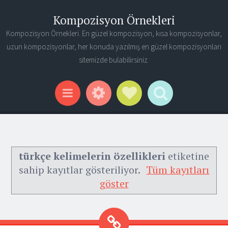
Kompozisyon Örnekleri
Kompozisyon Örnekleri. En güzel kompozisyon, kısa kompozisyonlar,
uzun kompozisyonlar, her konuda yazılmış en güzel kompozisyonları
sitemizde bulabilirsiniz.
Widgets
Social Links
Search
Menu
türkçe kelimelerin özellikleri
etiketine
sahip kayıtlar gösteriliyor.
Tüm kayıtları
göster