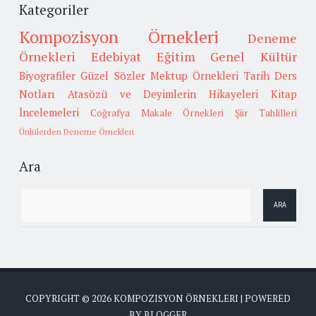
Kategoriler
Kompozisyon Örnekleri
Deneme
Örnekleri
Edebiyat
Eğitim
Genel Kültür
Biyografiler
Güzel Sözler
Mektup Örnekleri
Tarih
Ders
Notları
Atasözü ve Deyimlerin Hikayeleri
Kitap
İncelemeleri
Coğrafya
Makale Örnekleri
Şiir Tahlilleri
Ünlülerden Deneme Örnekleri
Ara
COPYRIGHT ©
2026
KOMPOZISYON ÖRNEKLERI
| POWERED
BY
BLOGGER