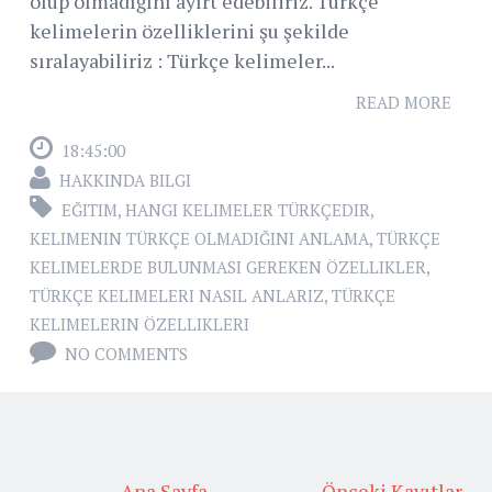
olup olmadığını ayırt edebiliriz. Türkçe
kelimelerin özelliklerini şu şekilde
sıralayabiliriz : Türkçe kelimeler...
READ MORE
18:45:00
HAKKINDA BILGI
EĞITIM
,
HANGI KELIMELER TÜRKÇEDIR
,
KELIMENIN TÜRKÇE OLMADIĞINI ANLAMA
,
TÜRKÇE
KELIMELERDE BULUNMASI GEREKEN ÖZELLIKLER
,
TÜRKÇE KELIMELERI NASIL ANLARIZ
,
TÜRKÇE
KELIMELERIN ÖZELLIKLERI
NO COMMENTS
Ana Sayfa
Önceki Kayıtlar →