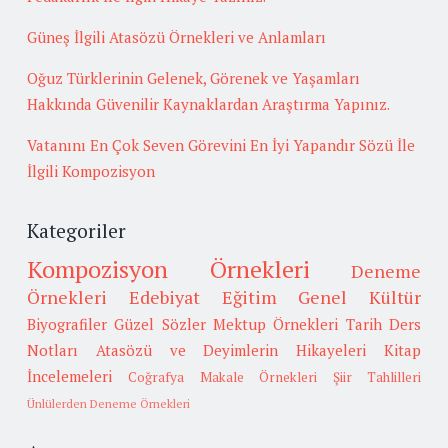
Güneş İlgili Atasözü Örnekleri ve Anlamları
Oğuz Türklerinin Gelenek, Görenek ve Yaşamları
Hakkında Güvenilir Kaynaklardan Araştırma Yapınız.
Vatanını En Çok Seven Görevini En İyi Yapandır Sözü İle
İlgili Kompozisyon
Kategoriler
Kompozisyon Örnekleri
Deneme
Örnekleri
Edebiyat
Eğitim
Genel Kültür
Biyografiler
Güzel Sözler
Mektup Örnekleri
Tarih
Ders
Notları
Atasözü ve Deyimlerin Hikayeleri
Kitap
İncelemeleri
Coğrafya
Makale Örnekleri
Şiir Tahlilleri
Ünlülerden Deneme Örnekleri