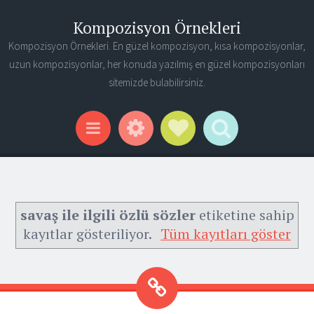
Kompozisyon Örnekleri
Kompozisyon Örnekleri. En güzel kompozisyon, kısa kompozisyonlar,
uzun kompozisyonlar, her konuda yazılmış en güzel kompozisyonları
sitemizde bulabilirsiniz.
Widgets
Social Links
Search
Menu
savaş ile ilgili özlü sözler
etiketine sahip
kayıtlar gösteriliyor.
Tüm kayıtları göster