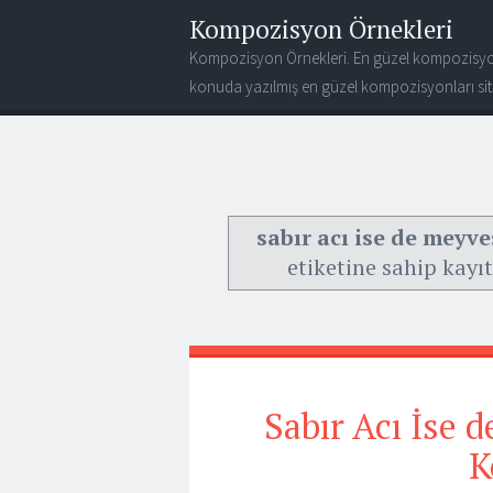
Kompozisyon Örnekleri
Kompozisyon Örnekleri. En güzel kompozisyo
konuda yazılmış en güzel kompozisyonları site
sabır acı ise de meyve
etiketine sahip kayıt
Sabır Acı İse 
K