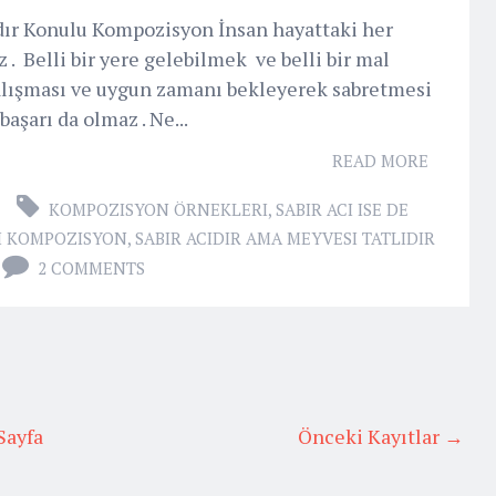
ıdır Konulu Kompozisyon İnsan hayattaki her
. Belli bir yere gelebilmek ve belli bir mal
çalışması ve uygun zamanı bekleyerek sabretmesi
aşarı da olmaz . Ne...
READ MORE
KOMPOZISYON ÖRNEKLERI
,
SABIR ACI ISE DE
LI KOMPOZISYON
,
SABIR ACIDIR AMA MEYVESI TATLIDIR
2 COMMENTS
Sayfa
Önceki Kayıtlar →