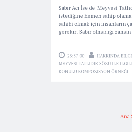
Sabır Acı İse de Meyvesi Tatl
istediğine hemen sahip olamaz 
sahibi olmak için insanların 
gerekir . Sabır olmadığı zaman b
23:37:00
HAKKINDA BILGI
MEYVESI TATLIDIR SÖZÜ ILE ILGI
KONULU KOMPOZISYON ÖRNEĞI
Ana 