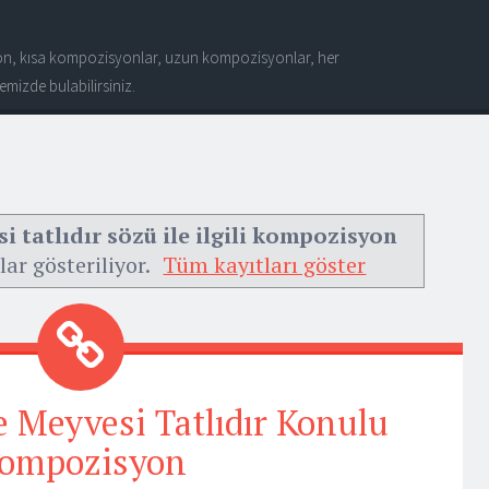
n, kısa kompozisyonlar, uzun kompozisyonlar, her
mizde bulabilirsiniz.
si tatlıdır sözü ile ilgili kompozisyon
lar gösteriliyor.
Tüm kayıtları göster
de Meyvesi Tatlıdır Konulu
ompozisyon