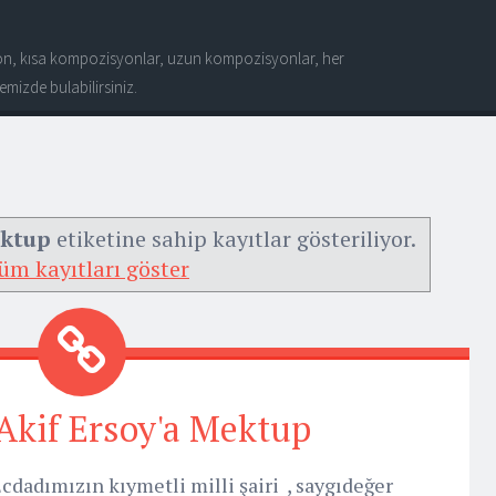
n, kısa kompozisyonlar, uzun kompozisyonlar, her
mizde bulabilirsiniz.
ektup
etiketine sahip kayıtlar gösteriliyor.
üm kayıtları göster
kif Ersoy'a Mektup
dadımızın kıymetli milli şairi , saygıdeğer