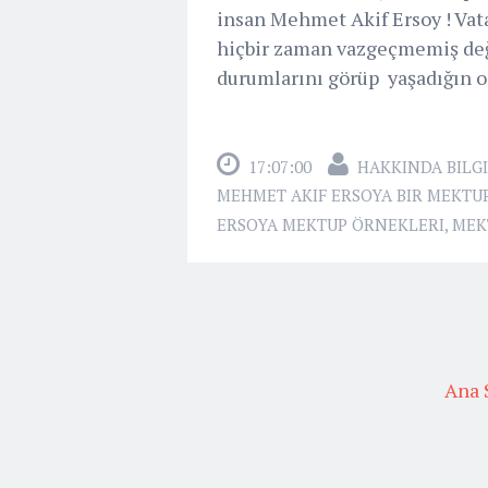
insan Mehmet Akif Ersoy ! Va
hiçbir zaman vazgeçmemiş değe
durumlarını görüp yaşadığın o
17:07:00
HAKKINDA BILGI
MEHMET AKIF ERSOYA BIR MEKTU
ERSOYA MEKTUP ÖRNEKLERI
,
MEK
Ana 