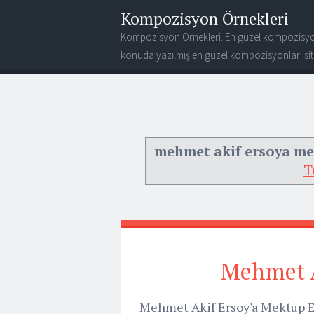
Kompozisyon Örnekleri
Kompozisyon Örnekleri. En güzel kompozisyo
konuda yazılmış en güzel kompozisyonları site
mehmet akif ersoya m
T
Mehmet A
Mehmet Akif Ersoy'a Mektup Ec