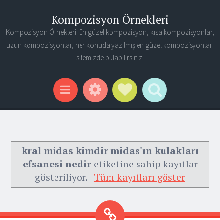
Kompozisyon Örnekleri
Kompozisyon Örnekleri. En güzel kompozisyon, kısa kompozisyonlar,
uzun kompozisyonlar, her konuda yazılmış en güzel kompozisyonları
sitemizde bulabilirsiniz.
Widgets
Social Links
Search
Menu
kral midas kimdir midas'ın kulakları
efsanesi nedir
etiketine sahip kayıtlar
gösteriliyor.
Tüm kayıtları göster