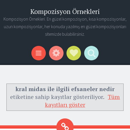
Kompozisyon Örnekleri
Kompozisyon Örnekleri. En güzel kompozisyon, kısa kompozisyonlar,
uzun kompozisyonlar, her konuda yazılmış en güzel kompozisyonları
sitemizde bulabilirsiniz.
Widgets
Social Links
Search
Menu
kral midas ile ilgili efsaneler nedir
etiketine sahip kayıtlar gösteriliyor.
Tüm
kayıtları göster