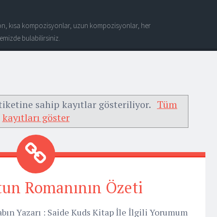
n, kısa kompozisyonlar, uzun kompozisyonlar, her
mizde bulabilirsiniz.
iketine sahip kayıtlar gösteriliyor.
Tüm
kayıtları göster
tun Romanının Özeti
bın Yazarı : Saide Kuds Kitap İle İlgili Yorumum