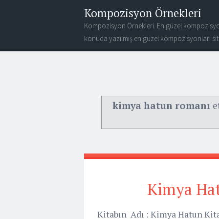
Kompozisyon Örnekleri
Kompozisyon Örnekleri. En güzel kompozisyo
konuda yazılmış en güzel kompozisyonları site
kimya hatun romanı
et
Kimya Ha
Kitabın Adı : Kimya Hatun Kita