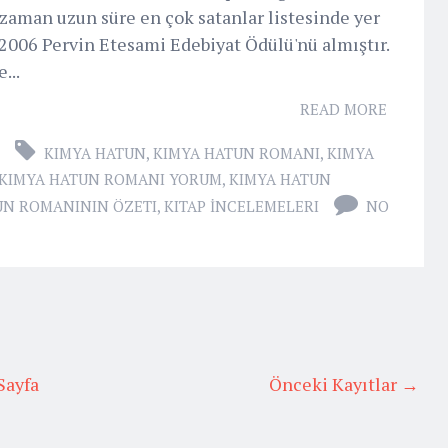
ı zaman uzun süre en çok satanlar listesinde yer
n 2006 Pervin Etesami Edebiyat Ödülü'nü almıştır.
...
READ MORE
KIMYA HATUN
,
KIMYA HATUN ROMANI
,
KIMYA
KIMYA HATUN ROMANI YORUM
,
KIMYA HATUN
UN ROMANININ ÖZETI
,
KITAP İNCELEMELERI
NO
Sayfa
Önceki Kayıtlar →