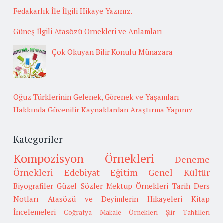
Fedakarlık İle İlgili Hikaye Yazınız.
Güneş İlgili Atasözü Örnekleri ve Anlamları
Çok Okuyan Bilir Konulu Münazara
Oğuz Türklerinin Gelenek, Görenek ve Yaşamları
Hakkında Güvenilir Kaynaklardan Araştırma Yapınız.
Kategoriler
Kompozisyon Örnekleri
Deneme
Örnekleri
Edebiyat
Eğitim
Genel Kültür
Biyografiler
Güzel Sözler
Mektup Örnekleri
Tarih
Ders
Notları
Atasözü ve Deyimlerin Hikayeleri
Kitap
İncelemeleri
Coğrafya
Makale Örnekleri
Şiir Tahlilleri