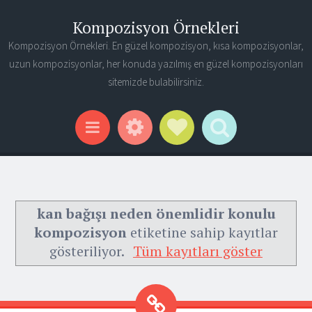
Kompozisyon Örnekleri
Kompozisyon Örnekleri. En güzel kompozisyon, kısa kompozisyonlar,
uzun kompozisyonlar, her konuda yazılmış en güzel kompozisyonları
sitemizde bulabilirsiniz.
Widgets
Social Links
Search
Menu
kan bağışı neden önemlidir konulu
kompozisyon
etiketine sahip kayıtlar
gösteriliyor.
Tüm kayıtları göster