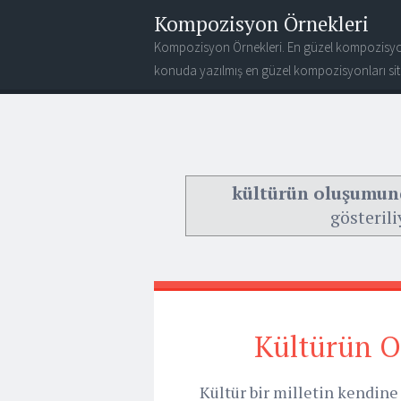
Kompozisyon Örnekleri
Kompozisyon Örnekleri. En güzel kompozisyo
konuda yazılmış en güzel kompozisyonları site
kültürün oluşumund
gösterili
Kültürün O
Kültür bir milletin kendine 