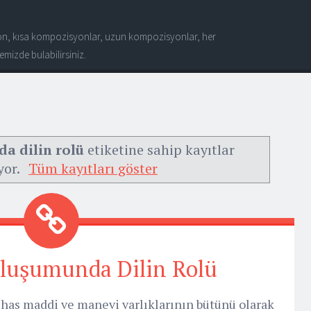
n, kısa kompozisyonlar, uzun kompozisyonlar, her
mizde bulabilirsiniz.
a dilin rolü
etiketine sahip kayıtlar
yor.
Tüm kayıtları göster
luşumunda Dilin Rolü
has maddi ve manevi varlıklarının bütünü olarak