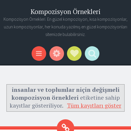
Kompozisyon Örnekleri
Kompozisyon Örnekleri. En güzel kompozisyon, kısa kompozisyonlar,
uzun kompozisyonlar, her konuda yazılmış en güzel kompozisyonları
sitemizde bulabilirsiniz.
Widgets
Social Links
Search
Menu
insanlar ve toplumlar niçin değişmeli
kompozisyon örnekleri
etiketine sahip
kayıtlar gösteriliyor.
Tüm kayıtları göster