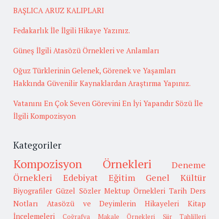
BAŞLICA ARUZ KALIPLARI
Fedakarlık İle İlgili Hikaye Yazınız.
Güneş İlgili Atasözü Örnekleri ve Anlamları
Oğuz Türklerinin Gelenek, Görenek ve Yaşamları
Hakkında Güvenilir Kaynaklardan Araştırma Yapınız.
Vatanını En Çok Seven Görevini En İyi Yapandır Sözü İle
İlgili Kompozisyon
Kategoriler
Kompozisyon Örnekleri
Deneme
Örnekleri
Edebiyat
Eğitim
Genel Kültür
Biyografiler
Güzel Sözler
Mektup Örnekleri
Tarih
Ders
Notları
Atasözü ve Deyimlerin Hikayeleri
Kitap
İncelemeleri
Coğrafya
Makale Örnekleri
Şiir Tahlilleri