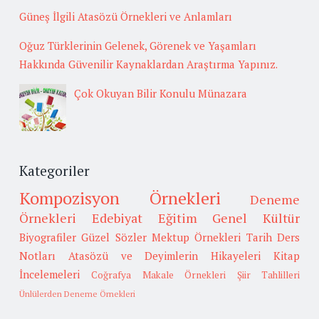
Güneş İlgili Atasözü Örnekleri ve Anlamları
Oğuz Türklerinin Gelenek, Görenek ve Yaşamları
Hakkında Güvenilir Kaynaklardan Araştırma Yapınız.
Çok Okuyan Bilir Konulu Münazara
Kategoriler
Kompozisyon Örnekleri
Deneme
Örnekleri
Edebiyat
Eğitim
Genel Kültür
Biyografiler
Güzel Sözler
Mektup Örnekleri
Tarih
Ders
Notları
Atasözü ve Deyimlerin Hikayeleri
Kitap
İncelemeleri
Coğrafya
Makale Örnekleri
Şiir Tahlilleri
Ünlülerden Deneme Örnekleri