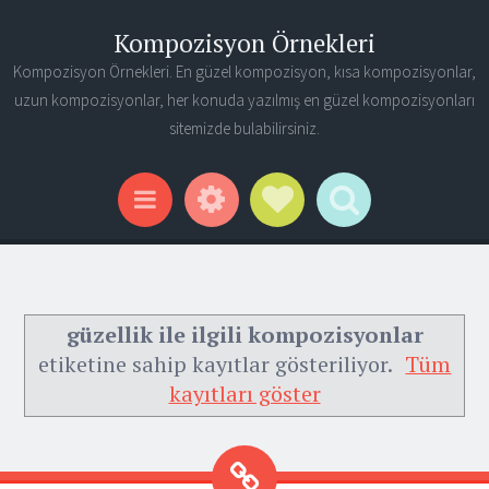
Kompozisyon Örnekleri
Kompozisyon Örnekleri. En güzel kompozisyon, kısa kompozisyonlar,
uzun kompozisyonlar, her konuda yazılmış en güzel kompozisyonları
sitemizde bulabilirsiniz.
Widgets
Social Links
Search
Menu
güzellik ile ilgili kompozisyonlar
etiketine sahip kayıtlar gösteriliyor.
Tüm
kayıtları göster