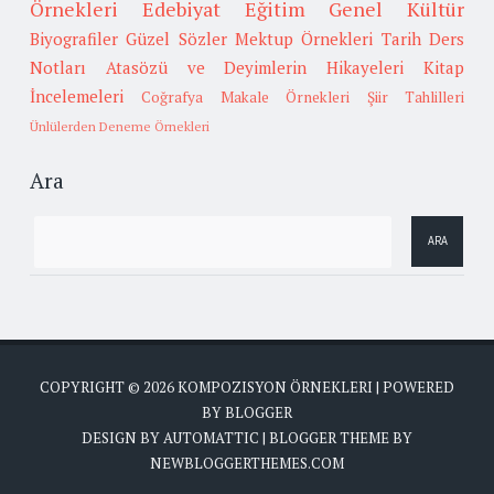
Örnekleri
Edebiyat
Eğitim
Genel Kültür
Biyografiler
Güzel Sözler
Mektup Örnekleri
Tarih
Ders
Notları
Atasözü ve Deyimlerin Hikayeleri
Kitap
İncelemeleri
Coğrafya
Makale Örnekleri
Şiir Tahlilleri
Ünlülerden Deneme Örnekleri
Ara
COPYRIGHT ©
2026
KOMPOZISYON ÖRNEKLERI
| POWERED
BY
BLOGGER
DESIGN BY
AUTOMATTIC
| BLOGGER THEME BY
NEWBLOGGERTHEMES.COM