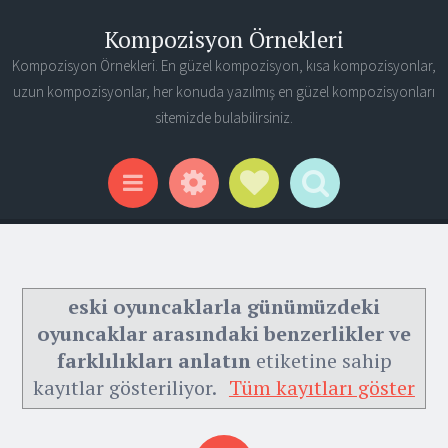
Kompozisyon Örnekleri
Kompozisyon Örnekleri. En güzel kompozisyon, kısa kompozisyonlar,
uzun kompozisyonlar, her konuda yazılmış en güzel kompozisyonları
sitemizde bulabilirsiniz.
Widgets
Social Links
Search
Menu
eski oyuncaklarla günümüzdeki
oyuncaklar arasındaki benzerlikler ve
farklılıkları anlatın
etiketine sahip
kayıtlar gösteriliyor.
Tüm kayıtları göster