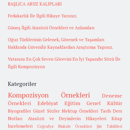
BAŞLICA ARUZ KALIPLARI
Fedakarlık İle İlgili Hikaye Yazınız.
Güneş İlgili Atasözü Örnekleri ve Anlamları
Oğuz Türklerinin Gelenek, Görenek ve Yaşamları
Hakkında Güvenilir Kaynaklardan Araştırma Yapınız.
Vatanını En Çok Seven Görevini En İyi Yapandır Sözü İle
İlgili Kompozisyon
Kategoriler
Kompozisyon Örnekleri
Deneme
Örnekleri
Edebiyat
Eğitim
Genel Kültür
Biyografiler
Güzel Sözler
Mektup Örnekleri
Tarih
Ders
Notları
Atasözü ve Deyimlerin Hikayeleri
Kitap
İncelemeleri
Coğrafya
Makale Örnekleri
Şiir Tahlilleri