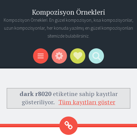
Kompozisyon Örnekleri
Kompozisyon Örnekleri. En güzel kompozisyon, kısa kompozisyonlar,
uzun kompozisyonlar, her konuda yazılmış en güzel kompozisyonları
sitemizde bulabilirsiniz.
Widgets
Social Links
Search
Menu
dark r8020
etiketine sahip kayıtlar
gösteriliyor.
Tüm kayıtları göster