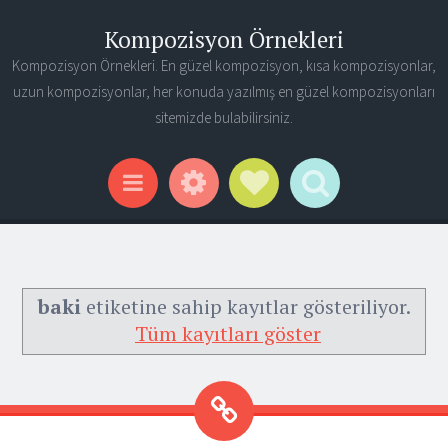
Kompozisyon Örnekleri
Kompozisyon Örnekleri. En güzel kompozisyon, kısa kompozisyonlar,
uzun kompozisyonlar, her konuda yazılmış en güzel kompozisyonları
sitemizde bulabilirsiniz.
Widgets
Social Links
Search
Menu
baki
etiketine sahip kayıtlar gösteriliyor.
Tüm kayıtları göster