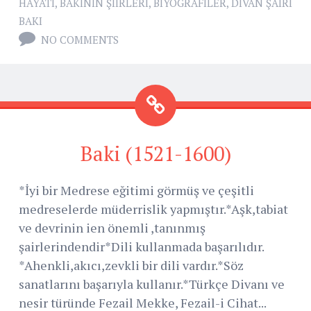
HAYATI
,
BAKININ ŞIIRLERI
,
BIYOGRAFILER
,
DIVAN ŞAIRI
BAKI
NO COMMENTS
Baki (1521-1600)
*İyi bir Medrese eğitimi görmüş ve çeşitli
medreselerde müderrislik yapmıştır.*Aşk,tabiat
ve devrinin ien önemli ,tanınmış
şairlerindendir*Dili kullanmada başarılıdır.
*Ahenkli,akıcı,zevkli bir dili vardır.*Söz
sanatlarını başarıyla kullanır.*Türkçe Divanı ve
nesir türünde Fezail Mekke, Fezail-i Cihat...