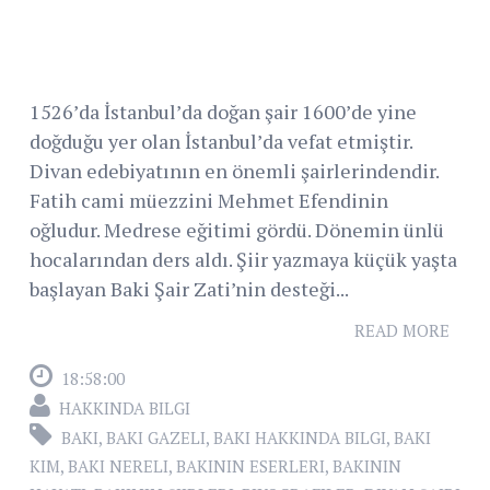
1526’da İstanbul’da doğan şair 1600’de yine
doğduğu yer olan İstanbul’da vefat etmiştir.
Divan edebiyatının en önemli şairlerindendir.
Fatih cami müezzini Mehmet Efendinin
oğludur. Medrese eğitimi gördü. Dönemin ünlü
hocalarından ders aldı. Şiir yazmaya küçük yaşta
başlayan Baki Şair Zati’nin desteği...
READ MORE
18:58:00
HAKKINDA BILGI
BAKI
,
BAKI GAZELI
,
BAKI HAKKINDA BILGI
,
BAKI
KIM
,
BAKI NERELI
,
BAKININ ESERLERI
,
BAKININ