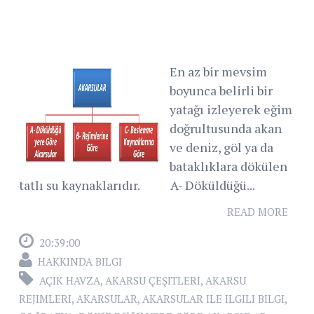
En az bir mevsim
boyunca belirli bir
yatağı izleyerek eğim
doğrultusunda akan
ve deniz, göl ya da
bataklıklara dökülen
tatlı su kaynaklarıdır. A- Döküldüğü...
READ MORE
20:39:00
HAKKINDA BILGI
AÇIK HAVZA
,
AKARSU ÇEŞITLERI
,
AKARSU
REJIMLERI
,
AKARSULAR
,
AKARSULAR ILE ILGILI BILGI
,