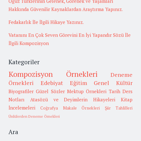
Oğuz Türklerinin Gelenek, Görenek ve Yaşamları
Hakkında Güvenilir Kaynaklardan Araştırma Yapınız.
Fedakarlık İle İlgili Hikaye Yazınız.
Vatanını En Çok Seven Görevini En İyi Yapandır Sözü İle
İlgili Kompozisyon
Kategoriler
Kompozisyon Örnekleri
Deneme
Örnekleri
Edebiyat
Eğitim
Genel Kültür
Biyografiler
Güzel Sözler
Mektup Örnekleri
Tarih
Ders
Notları
Atasözü ve Deyimlerin Hikayeleri
Kitap
İncelemeleri
Coğrafya
Makale Örnekleri
Şiir Tahlilleri
Ünlülerden Deneme Örnekleri
Ara