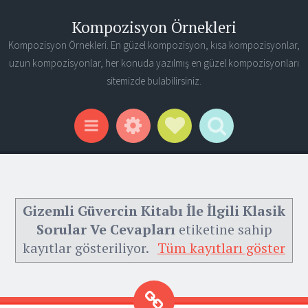
Kompozisyon Örnekleri
Kompozisyon Örnekleri. En güzel kompozisyon, kısa kompozisyonlar,
uzun kompozisyonlar, her konuda yazılmış en güzel kompozisyonları
sitemizde bulabilirsiniz.
Widgets
Social Links
Search
Menu
Gizemli Güvercin Kitabı İle İlgili Klasik
Sorular Ve Cevapları
etiketine sahip
kayıtlar gösteriliyor.
Tüm kayıtları göster