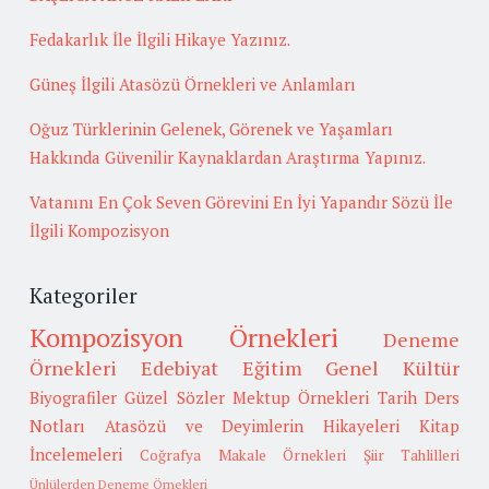
Fedakarlık İle İlgili Hikaye Yazınız.
Güneş İlgili Atasözü Örnekleri ve Anlamları
Oğuz Türklerinin Gelenek, Görenek ve Yaşamları
Hakkında Güvenilir Kaynaklardan Araştırma Yapınız.
Vatanını En Çok Seven Görevini En İyi Yapandır Sözü İle
İlgili Kompozisyon
Kategoriler
Kompozisyon Örnekleri
Deneme
Örnekleri
Edebiyat
Eğitim
Genel Kültür
Biyografiler
Güzel Sözler
Mektup Örnekleri
Tarih
Ders
Notları
Atasözü ve Deyimlerin Hikayeleri
Kitap
İncelemeleri
Coğrafya
Makale Örnekleri
Şiir Tahlilleri
Ünlülerden Deneme Örnekleri