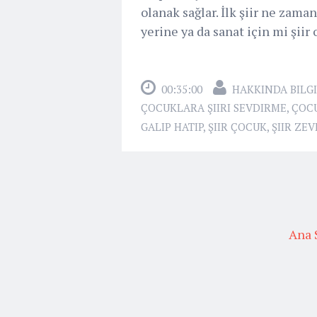
olanak sağlar. İlk şiir ne zama
yerine ya da sanat için mi şiir 
00:35:00
HAKKINDA BILGI
ÇOCUKLARA ŞIIRI SEVDIRME
,
ÇOCU
GALIP HATIP
,
ŞIIR ÇOCUK
,
ŞIIR ZEV
Ana 