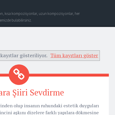
n, kısa kompozisyonlar, uzun kompozisyonlar, her
mizde bulabilirsiniz.
kayıtlar gösteriliyor.
Tüm kayıtları göster
ara Şiiri Sevdirme
rinden olup insanın ruhundaki estetik duyguları
ncini aşkını dizelere farklı yapılara dökmesine