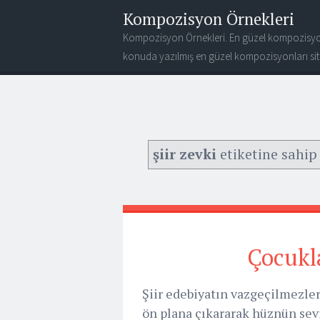
Kompozisyon Örnekleri
Kompozisyon Örnekleri. En güzel kompozisyo
konuda yazılmış en güzel kompozisyonları site
şiir zevki
etiketine sahip 
Çocukl
Şiir edebiyatın vazgeçilmezle
ön plana çıkararak hüznün sevi