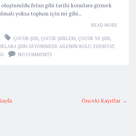
n oluşturuldu felan gibi tarihi konulara girmek
olmalı yoksa toplum için mi gibi...
READ MORE
ÇOCUK ŞIIR
,
ÇOCUK ŞIIRLERI
,
ÇOCUK VE ŞIIR
,
KLARA ŞIIRI SEVDIRMEDE AILENIN ROLÜ
,
EDEBIYAT
,
KI
NO COMMENTS
Sayfa
Önceki Kayıtlar →