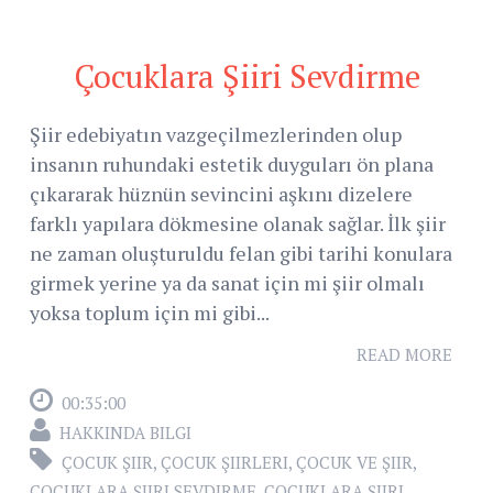
Çocuklara Şiiri Sevdirme
Şiir edebiyatın vazgeçilmezlerinden olup
insanın ruhundaki estetik duyguları ön plana
çıkararak hüznün sevincini aşkını dizelere
farklı yapılara dökmesine olanak sağlar. İlk şiir
ne zaman oluşturuldu felan gibi tarihi konulara
girmek yerine ya da sanat için mi şiir olmalı
yoksa toplum için mi gibi...
READ MORE
00:35:00
HAKKINDA BILGI
ÇOCUK ŞIIR
,
ÇOCUK ŞIIRLERI
,
ÇOCUK VE ŞIIR
,
ÇOCUKLARA ŞIIRI SEVDIRME
,
ÇOCUKLARA ŞIIRI