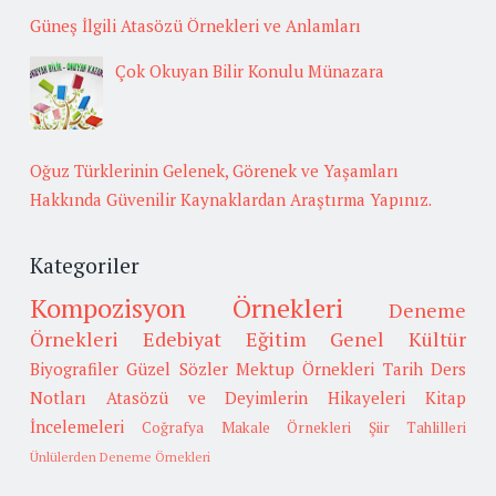
Güneş İlgili Atasözü Örnekleri ve Anlamları
Çok Okuyan Bilir Konulu Münazara
Oğuz Türklerinin Gelenek, Görenek ve Yaşamları
Hakkında Güvenilir Kaynaklardan Araştırma Yapınız.
Kategoriler
Kompozisyon Örnekleri
Deneme
Örnekleri
Edebiyat
Eğitim
Genel Kültür
Biyografiler
Güzel Sözler
Mektup Örnekleri
Tarih
Ders
Notları
Atasözü ve Deyimlerin Hikayeleri
Kitap
İncelemeleri
Coğrafya
Makale Örnekleri
Şiir Tahlilleri
Ünlülerden Deneme Örnekleri