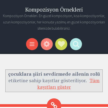
Kompozisyon Örnekleri
Kompozisyon Örnekleri. En güzel kompozisyon, kısa kompozisyonlar,
uzun kompozisyonlar, her konuda yazılmış en güzel kompozisyonları
sitemizde bulabilirsiniz.
Widgets
Social Links
Search
Menu
çocuklara şiiri sevdirmede ailenin rolü
etiketine sahip kayıtlar gösteriliyor.
Tüm
kayıtları göster