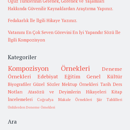
Oğuz Türklerinin Gelenek, Görenek ve Yaşamları
Hakkında Güvenilir Kaynaklardan Araştırma Yapınız.
Fedakarlık İle İlgili Hikaye Yazınız.
Vatanını En Çok Seven Görevini En İyi Yapandır Sözü İle
İlgili Kompozisyon
Kategoriler
Kompozisyon Örnekleri
Deneme
Örnekleri
Edebiyat
Eğitim
Genel Kültür
Biyografiler
Güzel Sözler
Mektup Örnekleri
Tarih
Ders
Notları
Atasözü ve Deyimlerin Hikayeleri
Kitap
İncelemeleri
Coğrafya
Makale Örnekleri
Şiir Tahlilleri
Ünlülerden Deneme Örnekleri
Ara