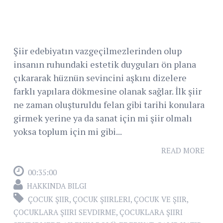
Şiir edebiyatın vazgeçilmezlerinden olup
insanın ruhundaki estetik duyguları ön plana
çıkararak hüznün sevincini aşkını dizelere
farklı yapılara dökmesine olanak sağlar. İlk şiir
ne zaman oluşturuldu felan gibi tarihi konulara
girmek yerine ya da sanat için mi şiir olmalı
yoksa toplum için mi gibi...
READ MORE
00:35:00
HAKKINDA BILGI
ÇOCUK ŞIIR
,
ÇOCUK ŞIIRLERI
,
ÇOCUK VE ŞIIR
,
ÇOCUKLARA ŞIIRI SEVDIRME
,
ÇOCUKLARA ŞIIRI