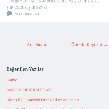
SEVDIRMEDE AILENIN ROLÜ
,
EDEBIYAT
,
GALIP HATIP
,
ŞIIR ÇOCUK
,
ŞIIR ZEVKI
NO COMMENTS
Ana Sayfa
Önceki Kayıtlar →
Beğenilen Yazılar
Kafiye
BAŞLICA ARUZ KALIPLARI
Güneş İlgili Atasözü Örnekleri ve Anlamları