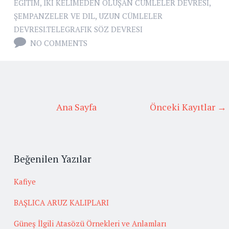
EĞITIM
,
İKI KELIMEDEN OLUŞAN CÜMLELER DEVRESI
,
ŞEMPANZELER VE DIL
,
UZUN CÜMLELER
DEVRESI.TELEGRAFIK SÖZ DEVRESI
NO COMMENTS
Ana Sayfa
Önceki Kayıtlar →
Beğenilen Yazılar
Kafiye
BAŞLICA ARUZ KALIPLARI
Güneş İlgili Atasözü Örnekleri ve Anlamları