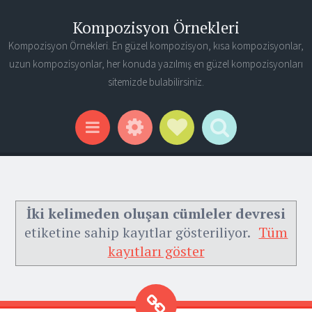
Kompozisyon Örnekleri
Kompozisyon Örnekleri. En güzel kompozisyon, kısa kompozisyonlar,
uzun kompozisyonlar, her konuda yazılmış en güzel kompozisyonları
sitemizde bulabilirsiniz.
Widgets
Social Links
Search
Menu
İki kelimeden oluşan cümleler devresi
etiketine sahip kayıtlar gösteriliyor.
Tüm
kayıtları göster