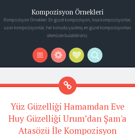
Kompozisyon Örnekleri
Kompozisyon Örnekleri. En güzel kompozisyon, kısa kompozisyonlar,
uzun kompozisyonlar, her konuda yazılmış en güzel kompozisyonları
sitemizde bulabilirsiniz.
Widgets
Social Links
Search
Menu
Yüz Güzelliği Hamamdan Eve
Huy Güzelliği Urum’dan Şam'a
Atasözü İle Kompozisyon