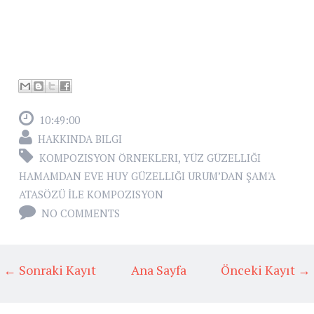
10:49:00
HAKKINDA BILGI
KOMPOZISYON ÖRNEKLERI
,
YÜZ GÜZELLIĞI
HAMAMDAN EVE HUY GÜZELLIĞI URUM’DAN ŞAM'A
ATASÖZÜ İLE KOMPOZISYON
NO COMMENTS
← Sonraki Kayıt
Ana Sayfa
Önceki Kayıt →