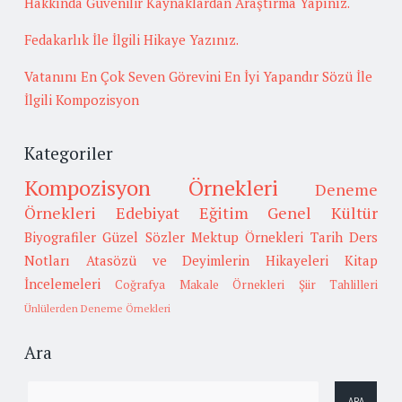
Hakkında Güvenilir Kaynaklardan Araştırma Yapınız.
Fedakarlık İle İlgili Hikaye Yazınız.
Vatanını En Çok Seven Görevini En İyi Yapandır Sözü İle
İlgili Kompozisyon
Kategoriler
Kompozisyon Örnekleri
Deneme
Örnekleri
Edebiyat
Eğitim
Genel Kültür
Biyografiler
Güzel Sözler
Mektup Örnekleri
Tarih
Ders
Notları
Atasözü ve Deyimlerin Hikayeleri
Kitap
İncelemeleri
Coğrafya
Makale Örnekleri
Şiir Tahlilleri
Ünlülerden Deneme Örnekleri
Ara