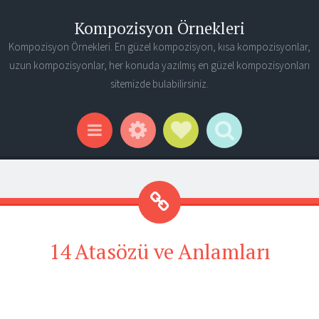
Kompozisyon Örnekleri
Kompozisyon Örnekleri. En güzel kompozisyon, kısa kompozisyonlar,
uzun kompozisyonlar, her konuda yazılmış en güzel kompozisyonları
sitemizde bulabilirsiniz.
Widgets
Social Links
Search
Menu
14 Atasözü ve Anlamları