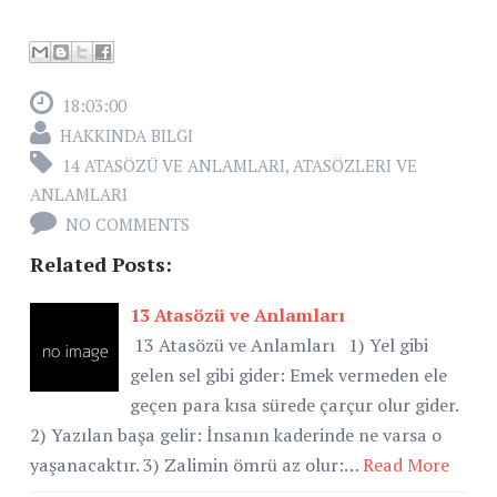
18:03:00
HAKKINDA BILGI
14 ATASÖZÜ VE ANLAMLARI
,
ATASÖZLERI VE
ANLAMLARI
NO COMMENTS
Related Posts:
13 Atasözü ve Anlamları
13 Atasözü ve Anlamları 1) Yel gibi
gelen sel gibi gider: Emek vermeden ele
geçen para kısa sürede çarçur olur gider.
2) Yazılan başa gelir: İnsanın kaderinde ne varsa o
yaşanacaktır. 3) Zalimin ömrü az olur:…
Read More