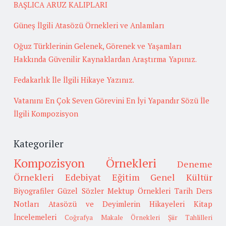
BAŞLICA ARUZ KALIPLARI
Güneş İlgili Atasözü Örnekleri ve Anlamları
Oğuz Türklerinin Gelenek, Görenek ve Yaşamları
Hakkında Güvenilir Kaynaklardan Araştırma Yapınız.
Fedakarlık İle İlgili Hikaye Yazınız.
Vatanını En Çok Seven Görevini En İyi Yapandır Sözü İle
İlgili Kompozisyon
Kategoriler
Kompozisyon Örnekleri
Deneme
Örnekleri
Edebiyat
Eğitim
Genel Kültür
Biyografiler
Güzel Sözler
Mektup Örnekleri
Tarih
Ders
Notları
Atasözü ve Deyimlerin Hikayeleri
Kitap
İncelemeleri
Coğrafya
Makale Örnekleri
Şiir Tahlilleri