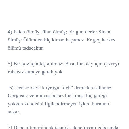
4) Falan ölmüş, filan ölmüş; bir gün derler Sinan
ölmüş: Ölümden hiç kimse kaçamaz. Er geç herkes
ölümü tadacaktır.
5) Bir koz için taş atılmaz: Basit bir olay için çevreyi
rahatsız etmeye gerek yok.
6) Densiz deve kuyruğu “deh” demeden sallanır:
Görgüsüz ve münasebetsiz bir kimse hiç gereği
yokken kendisini ilgilendirmeyen işlere burnunu
sokar.
7) Dene altını mihenk taşında, dene insanı iş başında: