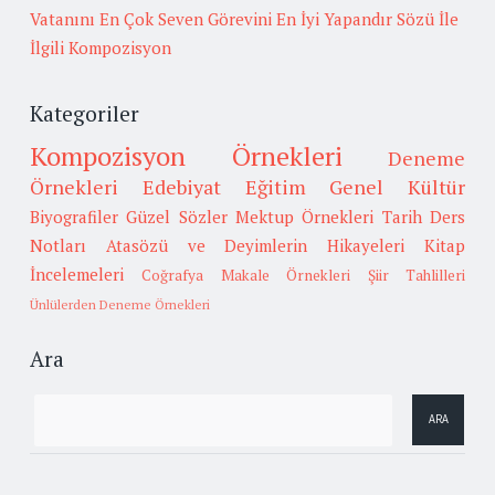
Vatanını En Çok Seven Görevini En İyi Yapandır Sözü İle
İlgili Kompozisyon
Kategoriler
Kompozisyon Örnekleri
Deneme
Örnekleri
Edebiyat
Eğitim
Genel Kültür
Biyografiler
Güzel Sözler
Mektup Örnekleri
Tarih
Ders
Notları
Atasözü ve Deyimlerin Hikayeleri
Kitap
İncelemeleri
Coğrafya
Makale Örnekleri
Şiir Tahlilleri
Ünlülerden Deneme Örnekleri
Ara