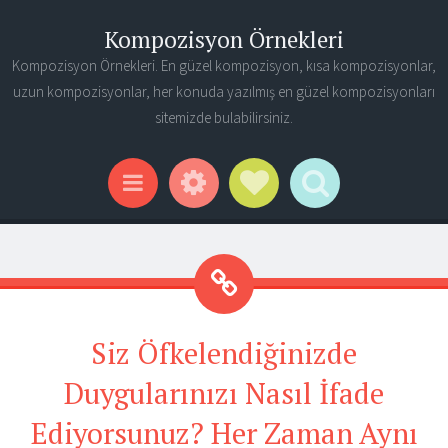
Kompozisyon Örnekleri
Kompozisyon Örnekleri. En güzel kompozisyon, kısa kompozisyonlar,
uzun kompozisyonlar, her konuda yazılmış en güzel kompozisyonları
sitemizde bulabilirsiniz.
Widgets
Social Links
Search
Menu
Siz Öfkelendiğinizde
Duygularınızı Nasıl İfade
Ediyorsunuz? Her Zaman Aynı