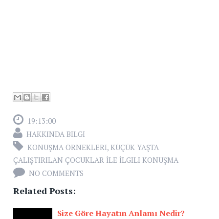
19:13:00
HAKKINDA BILGI
KONUŞMA ÖRNEKLERI
,
KÜÇÜK YAŞTA
ÇALIŞTIRILAN ÇOCUKLAR İLE İLGILI KONUŞMA
NO COMMENTS
Related Posts:
Size Göre Hayatın Anlamı Nedir?