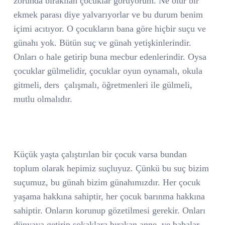
zorunda bırakılan çocuklar görüyorum. Ne olur bir
ekmek parası diye yalvarıyorlar ve bu durum benim
içimi acıtıyor. O çocukların bana göre hiçbir suçu ve
günahı yok. Bütün suç ve günah yetişkinlerindir.
Onları o hale getirip buna mecbur edenlerindir. Oysa
çocuklar gülmelidir, çocuklar oyun oynamalı, okula
gitmeli, ders
çalışmalı, öğretmenleri ile gülmeli,
mutlu olmalıdır.
Küçük yaşta çalıştırılan bir çocuk varsa bundan
toplum olarak hepimiz suçluyuz. Çünkü bu suç bizim
suçumuz, bu günah bizim günahımızdır. Her çocuk
yaşama hakkına sahiptir, her çocuk barınma hakkına
sahiptir. Onların korunup gözetilmesi gerekir. Onları
dünyaya getirip sokaklara bırakan anne
ve babalar