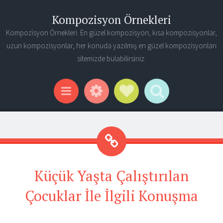
Kompozisyon Örnekleri
Kompozisyon Örnekleri. En güzel kompozisyon, kısa kompozisyonlar,
uzun kompozisyonlar, her konuda yazılmış en güzel kompozisyonları
sitemizde bulabilirsiniz.
Widgets
Social Links
Search
Menu
Küçük Yaşta Çalıştırılan
Çocuklar İle İlgili Konuşma