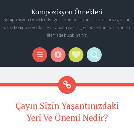
Kompozisyon Örnekleri
Kompozisyon Örnekleri. En güzel kompozisyon, kısa kompozisyonlar,
uzun kompozisyonlar, her konuda yazılmış en güzel kompozisyonları
sitemizde bulabilirsiniz.
Widgets
Social Links
Search
Menu
Çayın Sizin Yaşantınızdaki
Yeri Ve Önemi Nedir?