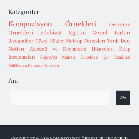
Kategoriler
Kompozisyon Örnekleri
Deneme
Örnekleri
Edebiyat
Eğitim
Genel Kültür
Biyografiler
Güzel Sözler
Mektup Örnekleri
Tarih
Ders
Notları
Atasözü ve Deyimlerin Hikayeleri
Kitap
İncelemeleri
Coğrafya
Makale Örnekleri
Şiir Tahlilleri
Ünlülerden Deneme Örnekleri
Ara
COPYRIGHT ©
2026
KOMPOZISYON ÖRNEKLERI
| POWERED