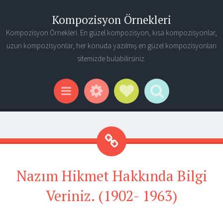
Kompozisyon Örnekleri
Kompozisyon Örnekleri. En güzel kompozisyon, kısa kompozisyonlar,
uzun kompozisyonlar, her konuda yazılmış en güzel kompozisyonları
sitemizde bulabilirsiniz.
Widgets
Social Links
Search
Menu
Nazım Hikmet Hakkında Bilgi
Veriniz. (1902- 1963)