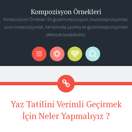
Kompozisyon Örnekleri
Kompozisyon Örnekleri. En güzel kompozisyon, kısa kompozisyonlar,
uzun kompozisyonlar, her konuda yazılmış en güzel kompozisyonları
sitemizde bulabilirsiniz.
Widgets
Social Links
Search
Menu
Yaz Tatilini Verimli Geçirmek
İçin Neler Yapmalıyız ?