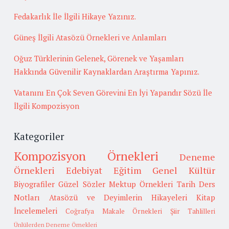
Fedakarlık İle İlgili Hikaye Yazınız.
Güneş İlgili Atasözü Örnekleri ve Anlamları
Oğuz Türklerinin Gelenek, Görenek ve Yaşamları
Hakkında Güvenilir Kaynaklardan Araştırma Yapınız.
Vatanını En Çok Seven Görevini En İyi Yapandır Sözü İle
İlgili Kompozisyon
Kategoriler
Kompozisyon Örnekleri
Deneme
Örnekleri
Edebiyat
Eğitim
Genel Kültür
Biyografiler
Güzel Sözler
Mektup Örnekleri
Tarih
Ders
Notları
Atasözü ve Deyimlerin Hikayeleri
Kitap
İncelemeleri
Coğrafya
Makale Örnekleri
Şiir Tahlilleri
Ünlülerden Deneme Örnekleri