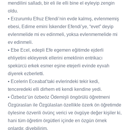
mendilini salladı, bir eli ile elli bine el eyleyip zengin
oldu.
▪ Erzurumlu Efruz Efendi’nin evde kalmış, evlenmemiş
ebesi, Edirne emini İskender Efendi’ye, “evet” deyip
evlenmelide mi ev edinmeli, yoksa evlenmemelide mi
ev edinmeli.
▪ Ebe Ecel, edepli Efe egemen eğitimde ejderli
ehliyetini ekleyerek ellerini emeklinin entrikacı
spekürcü erkek esmer eşine etejerli evinde eyvah
diyerek ezberletti.
▪ Ecelerin Eceabat’taki evlerindeki tekir kedi,
tenceredeki elli dirhem eti kendi kendine yedi.
▪ Özbeöz’ün özbeöz Ödemişli öngörülü öğretmeni
Özgüraslan ile Özgülaslan özellikle özerk ön öğretimde
öylesine özverili övünç verici ve övgüye değer kişiler ki,
hani tüm öğretim örgütleri içinde en özgün örnek
onlardır, diyebilirim.