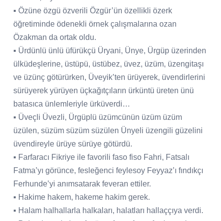
▪ Özüne özgü özverili Özgür’ün özellikli özerk
öğretiminde ödenekli örnek çalışmalarına ozan
Özakman da ortak oldu.
▪ Ürdünlü ünlü üfürükçü Üryani, Ünye, Ürgüp üzerinden
ülküdeşlerine, üstüpü, üstübez, üvez, üzüm, üzengitaşı
ve üzünç götürürken, Üveyik’ten ürüyerek, üvendirlerini
sürüyerek yürüyen üçkağıtçıların ürküntü üreten ünü
batasıca ünlemleriyle ürküverdi…
▪ Üveçli Üvezli, Ürgüplü üzümcünün üzüm üzüm
üzülen, süzüm süzüm süzülen Ünyeli üzengili güzelini
üvendireyle ürüye sürüye götürdü.
▪ Farfaracı Fikriye ile favorili faso fiso Fahri, Fatsalı
Fatma’yı görünce, fesleğenci feylesoy Feyyaz’ı fındıkçı
Ferhunde’yi anımsatarak feveran ettiler.
▪ Hakime hakem, hakeme hakim gerek.
▪ Halam halhallarla halkaları, halatları hallaççıya verdi.