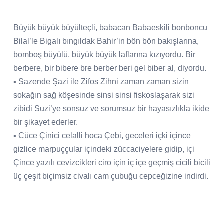
Büyük büyük büyülteçli, babacan Babaeskili bonboncu
Bilal’le Bigalı bıngıldak Bahir’in bön bön bakışlarına,
bomboş büyülü, büyük büyük laflarına kızıyordu. Bir
berbere, bir bibere bre berber beri gel biber al, diyordu.
▪ Sazende Şazi ile Zifos Zihni zaman zaman sizin
sokağın sağ köşesinde sinsi sinsi fiskoslaşarak sizi
zibidi Suzi’ye sonsuz ve sorumsuz bir hayasızlıkla ikide
bir şikayet ederler.
▪ Cüce Çinici celalli hoca Çebi, geceleri içki içince
gizlice marpuççular içindeki züccaciyelere gidip, içi
Çince yazılı cevizcikleri ciro için iç içe geçmiş cicili bicili
üç çeşit biçimsiz civalı cam çubuğu cepceğizine indirdi.