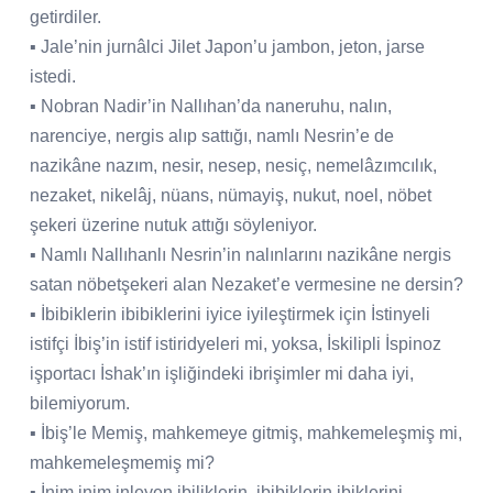
getirdiler.
▪ Jale’nin jurnâlci Jilet Japon’u jambon, jeton, jarse
istedi.
▪ Nobran Nadir’in Nallıhan’da naneruhu, nalın,
narenciye, nergis alıp sattığı, namlı Nesrin’e de
nazikâne nazım, nesir, nesep, nesiç, nemelâzımcılık,
nezaket, nikelâj, nüans, nümayiş, nukut, noel, nöbet
şekeri üzerine nutuk attığı söyleniyor.
▪ Namlı Nallıhanlı Nesrin’in nalınlarını nazikâne nergis
satan nöbetşekeri alan Nezaket’e vermesine ne dersin?
▪ İbibiklerin ibibiklerini iyice iyileştirmek için İstinyeli
istifçi İbiş’in istif istiridyeleri mi, yoksa, İskilipli İspinoz
işportacı İshak’ın işliğindeki ibrişimler mi daha iyi,
bilemiyorum.
▪ İbiş’le Memiş, mahkemeye gitmiş, mahkemeleşmiş mi,
mahkemeleşmemiş mi?
▪ İnim inim inleyen ibiliklerin, ibibiklerin ibiklerini