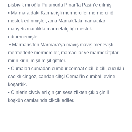
pisbıyık mı oğlu Pulumurlu Pınar’la Pasin’e gitmiş.
▪ Marmara’daki Karmarişli mermerciler mermerciliği
meslek edinmişler, ama Mamak’taki mamacılar
manyetizmacılıkla marmelatçılığı meslek
edinememişler.
▪ Marmaris’ten Marmara’ya maviş maviş menevişli
mermerlerle mermerciler, mamacılar ve marmelâtçılar
mırın kırın, mışıl mışıl gittiler.
▪ Cumaları cumadan cümbür cemaat cicili bicili, cücüklü
cacıklı cingöz, candan ciltçi Cemal’in cumbalı evine
koşardık.
▪ Cinlerin civcivleri çın çın sessizlikten çıkıp çinili
köşkün camlarında cikciklediler.