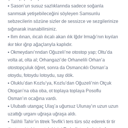
▪ Sason’un susuz sazlıklarında sadece soğanla
sarımsak yetişebileceğini söyleyen Samsunlu
sebzecilerin sözüne sizler de sessizce ve sezgilerinize
sığınarak inanabilirsiniz.
▪ Ilım ılınan, ılıcalı ılıcalı akan ılık Iğdır Irmağı’nın kıyıları
ıkır tıkır ığrıp ağaçlarıyla kaplıdır.
▪ Okmeydanı’nndan Oğuzeli’ne otostop yap; Oltu’da
volta at, olta al; Orhangazi’de Orhanelili Orhan’a
otostopçuluk öğret, sonra da Osmancıklı Osman’a
otoydu, fotoydu lotoydu, say dök.
▪ Oluklu’dan Kozlu’ya, Kozlu’dan Oğuzeli’nin Otçuk
Otogarı’na oba oba, ot toplaya toplaya Posoflu
Osman’ın ocağına vardı.
▪ Ulubatlı utangaç Ulaş’a uğursuz Ulunay’ın uzun uzun
uzattığı urganı uğraşa uğraşa aldı.
▪ Talihli Tahir’in titrek Tevfik’i ters türs söz ederek tir tir