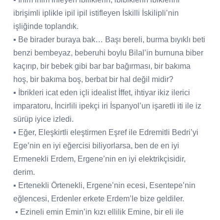
ibrişimli iplikle ipil ipil istifleyen İskilli İskilipli’nin
işliğinde toplandık.
▪ Be birader buraya bak… Başı bereli, burma bıyıklı beti
benzi bembeyaz, beberuhi boylu Bilal’in burnuna biber
kaçırıp, bir bebek gibi bar bar bağırması, bir bakıma
hoş, bir bakıma boş, berbat bir hal değil midir?
▪ İbrikleri icat eden içli idealist İffet, ihtiyar ikiz ilerici
imparatoru, İncirlili ipekçi iri İspanyol’un işaretli iti ile iz
sürüp iyice izledi.
▪ Eğer, Eleşkirtli eleştirmen Eşref ile Edremitli Bedri’yi
Ege’nin en iyi eğercisi biliyorlarsa, ben de en iyi
Ermenekli Erdem, Ergene’nin en iyi elektrikçisidir,
derim.
▪ Ertenekli Örtenekli, Ergene’nin ecesi, Esentepe’nin
eğlencesi, Erdenler erkete Erdem’le bize geldiler.
▪ Ezineli emin Emin’in kızı ellilik Emine, bir eli ile