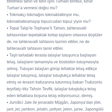
titretmesi tahin ve tahıl işini Turhallı tombul, tuhaf
Turhan’a vermesi doğru mu?
▪ Tokmakçı tokmağını tokmaklattırıyor mu,
tokmaklattıramayıp topuzcudan topuz yiyor mu?
▪ Topal Talip’le Tophane’li Tahsin, tahteravalli
tahtasından tepetaklak tortop taşların ortasına düştüler
de, ne tahteravalli tahtasını tazmin ettiler, ne de
tahteravalli tahtasını tamir ettiler.
▪ Taşlı tarladaki terasta talaşlar tutuşunca başlayan
telaş, talaşların tamamıyla ve büsbütün tutuşmasıyla
artmış. Tutuşan talaşları görüp tellaklar telaş ettikçe
talaşlar tutuşmuş, talaşlar tutuştukça tellaklar telaş
etmiş ve terasın trabzanına tutunmuş bakan Trabzonlu
teşrifatçı titiz Tahsin Tevfik, talaşlar tutuştukça telaş
eden tellaklara boşuna telaş ediyorsunuz, demiş.
▪ Jurnâlci Jale ile jenaratör Müjgân, Japonya’dan jilet,
jant, jet, jambon, jelatin, jartiyer, jeton, jarse, Japongülü