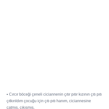
▪ Cırcır böceği çeneli ciciannenin çıtır pıtır kızının çıtı pıtı
çıtkırıldım çocuğu için çıtı pıtı hanım, ciciannesine
çatmış, çıkışmış.