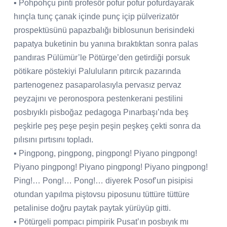
▪ Pohpohçu pinti profesör pofur pofur pofurdayarak
hınçla tunç çanak içinde punç içip pülverizatör
prospektüsünü papazbalığı biblosunun berisindeki
papatya buketinin bu yanına bıraktıktan sonra palas
pandıras Pülümür’le Pötürge’den getirdiği porsuk
pötikare pöstekiyi Paluluların pıtırcık pazarında
partenogenez pasaparolasıyla pervasız pervaz
peyzajını ve peronospora pestenkerani pestilini
posbıyıklı pisboğaz pedagoga Pınarbaşı’nda beş
peşkirle peş peşe peşin peşin peşkeş çekti sonra da
pılısını pırtısını topladı.
▪ Pingpong, pingpong, pingpong! Piyano pingpong!
Piyano pingpong! Piyano pingpong! Piyano pingpong!
Ping!… Pong!… Pong!… diyerek Posof’un pisipisi
otundan yapılma piştovsu piposunu tüttüre tüttüre
petalinise doğru paytak paytak yürüyüp gitti.
▪ Pötürgeli pompacı pimpirik Pusat’ın posbıyık mı