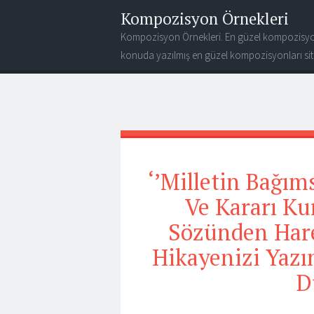
Kompozisyon Örnekleri
Kompozisyon Örnekleri. En güzel kompozisyo
konuda yazılmış en güzel kompozisyonları site
‘’Milletin Bağım
Ve Kararı Kur
Sözünden Harek
Hikayenizi Yaz
D