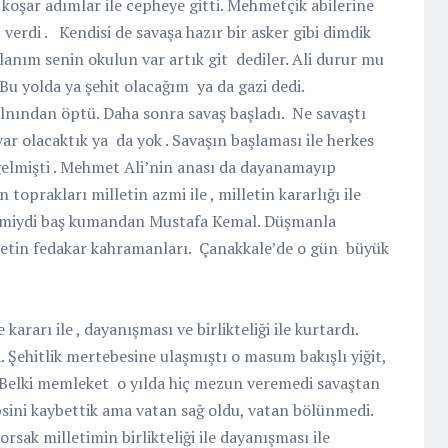
koşar adımlar ile cepheye gitti. Mehmetçik abilerine
verdi .
Kendisi de savaşa hazır bir asker gibi dimdik
lanım senin okulun var artık git
dediler. Ali durur mu
. Bu yolda ya şehit olacağım
ya da gazi dedi.
lnından öptü. Daha sonra savaş başladı.
Ne savaştı
var olacaktık ya
da yok . Savaşın başlaması ile herkes
 gelmişti . Mehmet Ali’nin anası da dayanamayıp
toprakları milletin azmi ile , milletin kararlığı ile
ş miydi baş kumandan Mustafa Kemal. Düşmanla
tin fedakar kahramanları.
Çanakkale’de o gün
büyük
kararı ile , dayanışması ve birlikteliği ile kurtardı.
. Şehitlik mertebesine ulaşmıştı o masum bakışlı yiğit,
 Belki memleket o yılda hiç mezun veremedi savaştan
sini kaybettik ama vatan sağ oldu, vatan bölünmedi.
sak milletimin birlikteliği ile dayanışması ile