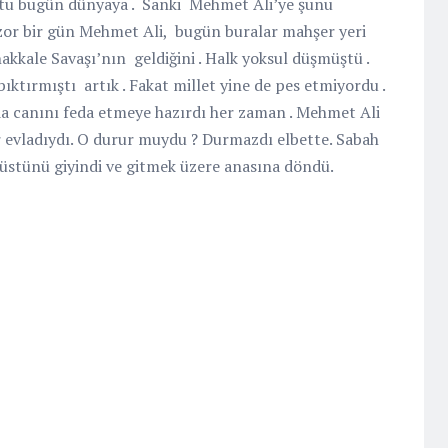
tu bugün dünyaya .
Sanki
Mehmet Ali’ye şunu
zor bir gün Mehmet Ali,
bugün buralar mahşer yeri
nakkale Savaşı’nın
geldiğini . Halk yoksul düşmüştü .
bıktırmıştı
artık . Fakat millet yine de pes etmiyordu .
da canını feda etmeye hazırdı her zaman . Mehmet Ali
r evladıydı. O durur muydu ? Durmazdı elbette. Sabah
 üstünü giyindi ve gitmek üzere anasına döndü.