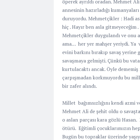
öperek ayrıldı oradan. Mehmet Ali 
annesinin hazırladığı kumanyaları
duruyordu. Mehmetçikler : Hadi as
hiç . Hayır ben asla gitmeyeceğim 
Mehmetçikler duygulandı ve onu a
ama…
her yer mahşer yeriydi. Ya
evini barkını bırakıp savaş yerine
savaşmaya gelmişti. Çünkü bu vatan 
kurtulacaktı ancak. Öyle dememi
çarpışmadan korkmuyordu bu mille
bir zafer alındı.
Millet
bağımsızlığını kendi azmi ve 
Mehmet Ali de şehit oldu o savaşta
o aslan parçası kara gözlü Hasan.
ötürü. Eğitimli çocuklarımızın hep
Bugün bu topraklar üzerinde yaşıyor