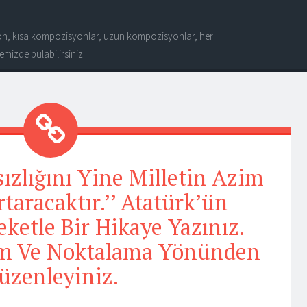
n, kısa kompozisyonlar, uzun kompozisyonlar, her
mizde bulabilirsiniz.
sızlığını Yine Milletin Azim
taracaktır.’’ Atatürk’ün
etle Bir Hikaye Yazınız.
ım Ve Noktalama Yönünden
üzenleyiniz.