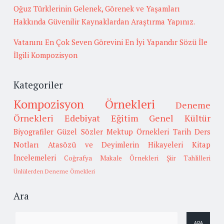
Oğuz Türklerinin Gelenek, Görenek ve Yaşamları
Hakkında Güvenilir Kaynaklardan Araştırma Yapınız.
Vatanını En Çok Seven Görevini En İyi Yapandır Sözü İle
İlgili Kompozisyon
Kategoriler
Kompozisyon Örnekleri
Deneme
Örnekleri
Edebiyat
Eğitim
Genel Kültür
Biyografiler
Güzel Sözler
Mektup Örnekleri
Tarih
Ders
Notları
Atasözü ve Deyimlerin Hikayeleri
Kitap
İncelemeleri
Coğrafya
Makale Örnekleri
Şiir Tahlilleri
Ünlülerden Deneme Örnekleri
Ara