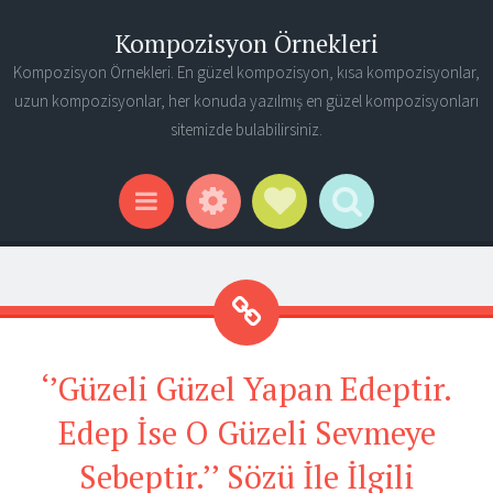
Kompozisyon Örnekleri
Kompozisyon Örnekleri. En güzel kompozisyon, kısa kompozisyonlar,
uzun kompozisyonlar, her konuda yazılmış en güzel kompozisyonları
sitemizde bulabilirsiniz.
Widgets
Social Links
Search
Menu
‘’Güzeli Güzel Yapan Edeptir.
Edep İse O Güzeli Sevmeye
Sebeptir.’’ Sözü İle İlgili