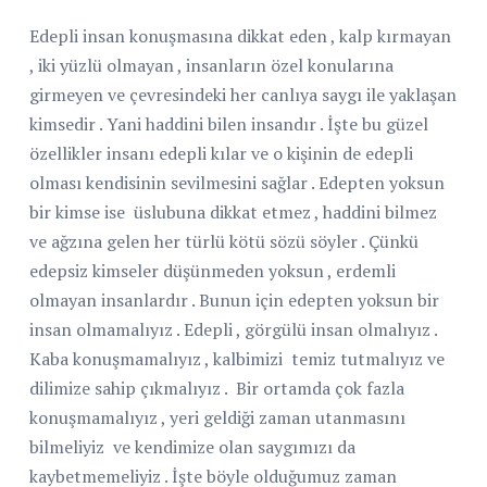
Edepli insan konuşmasına dikkat eden , kalp kırmayan
, iki yüzlü olmayan , insanların özel konularına
girmeyen ve çevresindeki her canlıya saygı ile yaklaşan
kimsedir . Yani haddini bilen insandır . İşte bu güzel
özellikler insanı edepli kılar ve o kişinin de edepli
olması kendisinin sevilmesini sağlar . Edepten yoksun
bir kimse ise
ü
slubuna dikkat etmez , haddini bilmez
ve ağzına gelen her türlü kötü sözü söyler . Çünkü
edepsiz kimseler düşünmeden yoksun , erdemli
olmayan insanlardır . Bunun için edepten yoksun bir
insan olmamalıyız . Edepli , görgülü insan olmalıyız .
Kaba konuşmamalıyız , kalbimizi
temiz tutmalıyız ve
dilimize sahip çıkmalıyız .
Bir ortamda çok fazla
konuşmamalıyız , yeri geldiği zaman utanmasını
bilmeliyiz
ve kendimize olan saygımızı da
kaybetmemeliyiz . İşte böyle olduğumuz zaman